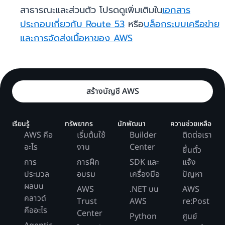
สาธารณะและส่วนตัว โปรดดูเพิ่มเติมใน
เอกสาร
ประกอบเกี่ยวกับ Route 53
หรือ
บล็อกระบบเครือข่าย
และการจัดส่งเนื้อหาของ AWS
สร้างบัญชี AWS
เรียนรู้
ทรัพยากร
นักพัฒนา
ความช่วยเหลือ
AWS คือ
เริ่มต้นใช้
Builder
ติดต่อเรา
อะไร
งาน
Center
ยื่นตั๋ว
การ
การฝึก
SDK และ
แจ้ง
ประมวล
อบรม
เครื่องมือ
ปัญหา
ผลบน
AWS
.NET บน
AWS
คลาวด์
Trust
AWS
re:Post
คืออะไร
Center
Python
ศูนย์