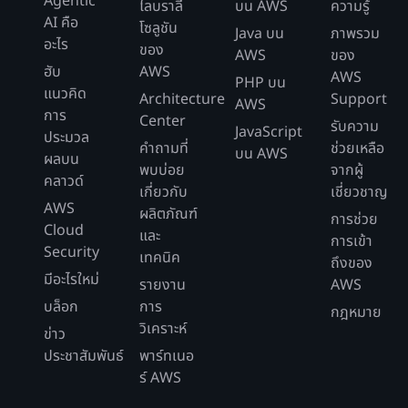
Agentic
ไลบราลี
บน AWS
ความรู้
AI คือ
โซลูชัน
Java บน
ภาพรวม
อะไร
ของ
AWS
ของ
ฮับ
AWS
AWS
PHP บน
แนวคิด
Architecture
Support
AWS
การ
Center
รับความ
JavaScript
ประมวล
คำถามที่
ช่วยเหลือ
บน AWS
ผลบน
พบบ่อย
จากผู้
คลาวด์
เกี่ยวกับ
เชี่ยวชาญ
AWS
ผลิตภัณฑ์
การช่วย
Cloud
และ
การเข้า
Security
เทคนิค
ถึงของ
มีอะไรใหม่
รายงาน
AWS
บล็อก
การ
กฎหมาย
วิเคราะห์
ข่าว
ประชาสัมพันธ์
พาร์ทเนอ
ร์ AWS