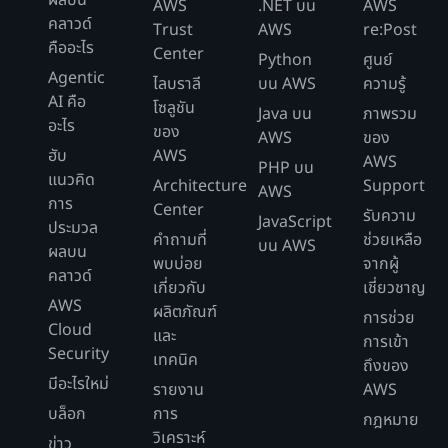
AWS
.NET บน
AWS
คลาวด์
Trust
AWS
re:Post
คืออะไร
Center
Python
ศูนย์
Agentic
ไลบราลี
บน AWS
ความรู้
AI คือ
โซลูชัน
Java บน
ภาพรวม
อะไร
ของ
AWS
ของ
ฮับ
AWS
AWS
PHP บน
แนวคิด
Architecture
Support
AWS
การ
Center
รับความ
JavaScript
ประมวล
คำถามที่
ช่วยเหลือ
บน AWS
ผลบน
พบบ่อย
จากผู้
คลาวด์
เกี่ยวกับ
เชี่ยวชาญ
AWS
ผลิตภัณฑ์
การช่วย
Cloud
และ
การเข้า
Security
เทคนิค
ถึงของ
มีอะไรใหม่
รายงาน
AWS
บล็อก
การ
กฎหมาย
วิเคราะห์
ข่าว