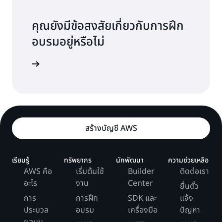
คุณยังมีข้อสงสัยเกี่ยวกับการฝึก
อบรมอยู่หรือไม่
รมของ AWS
สร้างบัญชี AWS
เรียนรู้
ทรัพยากร
นักพัฒนา
ความช่วยเหลือ
AWS คือ
เริ่มต้นใช้
Builder
ติดต่อเรา
อะไร
งาน
Center
ยื่นตั๋ว
การ
การฝึก
SDK และ
แจ้ง
ประมวล
อบรม
เครื่องมือ
ปัญหา
ผลบน