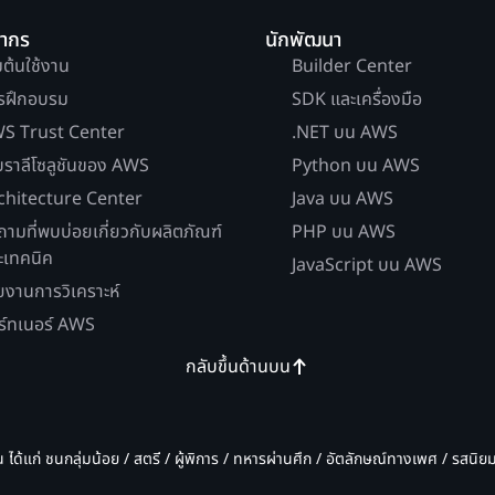
ยากร
นักพัฒนา
่มต้นใช้งาน
Builder Center
รฝึกอบรม
SDK และเครื่องมือ
S Trust Center
.NET บน AWS
บราลีโซลูชันของ AWS
Python บน AWS
chitecture Center
Java บน AWS
ถามที่พบบ่อยเกี่ยวกับผลิตภัณฑ์
PHP บน AWS
ะเทคนิค
JavaScript บน AWS
ยงานการวิเคราะห์
ร์ทเนอร์ AWS
กลับขึ้นด้านบน
น ได้แก่ ชนกลุ่มน้อย / สตรี / ผู้พิการ / ทหารผ่านศึก / อัตลักษณ์ทางเพศ / รสนิ