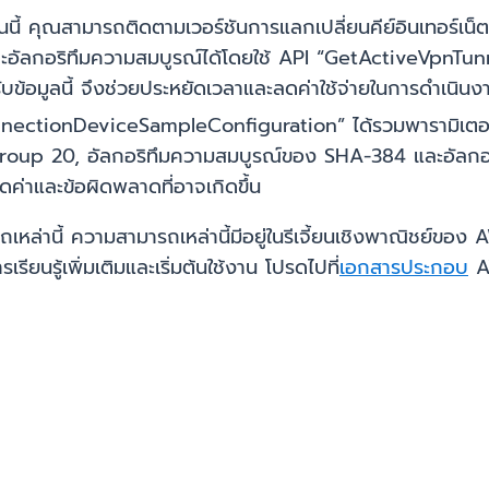
นี้ คุณสามารถติดตามเวอร์ชันการแลกเปลี่ยนคีย์อินเทอร์เน็ต (
ะอัลกอริทึมความสมบูรณ์ได้โดยใช้ API “GetActiveVpnTunnelS
ับข้อมูลนี้ จึงช่วยประหยัดเวลาและลดค่าใช้จ่ายในการดำเนินง
ctionDeviceSampleConfiguration” ได้รวมพารามิเตอร์ “ท
 DH group 20, อัลกอริทึมความสมบูรณ์ของ SHA-384 และอัล
่าและข้อผิดพลาดที่อาจเกิดขึ้น
ารถเหล่านี้ ความสามารถเหล่านี้มีอยู่ในรีเจี้ยนเชิงพาณิชย์ข
รียนรู้เพิ่มเติมและเริ่มต้นใช้งาน โปรดไปที่
เอกสารประกอบ
A