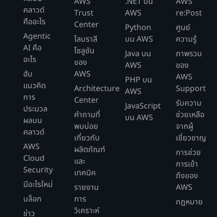
AWS
.NET บน
AWS
คลาวด์
Trust
AWS
re:Post
คืออะไร
Center
Python
ศูนย์
Agentic
ไลบราลี
บน AWS
ความรู้
AI คือ
โซลูชัน
Java บน
ภาพรวม
อะไร
ของ
AWS
ของ
ฮับ
AWS
AWS
PHP บน
แนวคิด
Architecture
Support
AWS
การ
Center
รับความ
JavaScript
ประมวล
คำถามที่
ช่วยเหลือ
บน AWS
ผลบน
พบบ่อย
จากผู้
คลาวด์
เกี่ยวกับ
เชี่ยวชาญ
AWS
ผลิตภัณฑ์
การช่วย
Cloud
และ
การเข้า
Security
เทคนิค
ถึงของ
มีอะไรใหม่
รายงาน
AWS
บล็อก
การ
กฎหมาย
วิเคราะห์
ข่าว