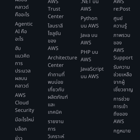
AWS
.NET บน
AWS
คลาวด์
Trust
AWS
re:Post
คืออะไร
Center
Python
ศูนย์
Agentic
ไลบราลี
บน AWS
ความรู้
AI คือ
โซลูชัน
Java บน
ภาพรวม
อะไร
ของ
AWS
ของ
ฮับ
AWS
AWS
PHP บน
แนวคิด
Architecture
Support
AWS
การ
Center
รับความ
JavaScript
ประมวล
คำถามที่
ช่วยเหลือ
บน AWS
ผลบน
พบบ่อย
จากผู้
คลาวด์
เกี่ยวกับ
เชี่ยวชาญ
AWS
ผลิตภัณฑ์
การช่วย
Cloud
และ
การเข้า
Security
เทคนิค
ถึงของ
มีอะไรใหม่
รายงาน
AWS
บล็อก
การ
กฎหมาย
วิเคราะห์
ข่าว