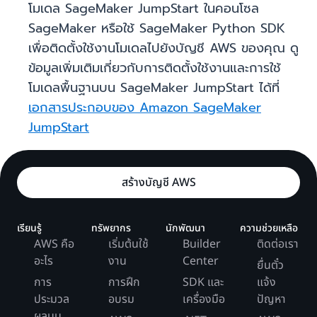
โมเดล SageMaker JumpStart ในคอนโซล
SageMaker หรือใช้ SageMaker Python SDK
เพื่อติดตั้งใช้งานโมเดลไปยังบัญชี AWS ของคุณ ดู
ข้อมูลเพิ่มเติมเกี่ยวกับการติดตั้งใช้งานและการใช้
โมเดลพื้นฐานบน SageMaker JumpStart ได้ที่
เอกสารประกอบของ Amazon SageMaker
JumpStart
สร้างบัญชี AWS
เรียนรู้
ทรัพยากร
นักพัฒนา
ความช่วยเหลือ
AWS คือ
เริ่มต้นใช้
Builder
ติดต่อเรา
อะไร
งาน
Center
ยื่นตั๋ว
การ
การฝึก
SDK และ
แจ้ง
ประมวล
อบรม
เครื่องมือ
ปัญหา
ผลบน