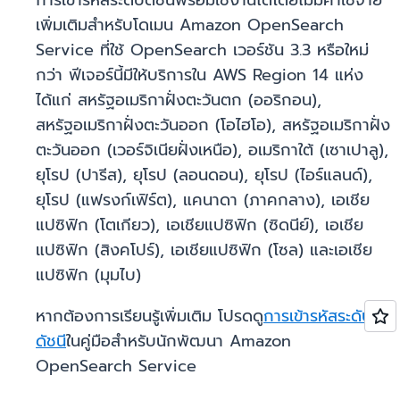
การเข้ารหัสระดับดัชนีพร้อมใช้งานได้โดยไม่มีค่าใช้จ่าย
เพิ่มเติมสำหรับโดเมน Amazon OpenSearch
Service ที่ใช้ OpenSearch เวอร์ชัน 3.3 หรือใหม่
กว่า ฟีเจอร์นี้มีให้บริการใน AWS Region 14 แห่ง
ได้แก่ สหรัฐอเมริกาฝั่งตะวันตก (ออริกอน),
สหรัฐอเมริกาฝั่งตะวันออก (โอไฮโอ), สหรัฐอเมริกาฝั่ง
ตะวันออก (เวอร์จิเนียฝั่งเหนือ), อเมริกาใต้ (เซาเปาลู),
ยุโรป (ปารีส), ยุโรป (ลอนดอน), ยุโรป (ไอร์แลนด์),
ยุโรป (แฟรงก์เฟิร์ต), แคนาดา (ภาคกลาง), เอเชีย
แปซิฟิก (โตเกียว), เอเชียแปซิฟิก (ซิดนีย์), เอเชีย
แปซิฟิก (สิงคโปร์), เอเชียแปซิฟิก (โซล) และเอเชีย
แปซิฟิก (มุมไบ)
หากต้องการเรียนรู้เพิ่มเติม โปรดดู
การเข้ารหัสระดับ
ดัชนี
ในคู่มือสำหรับนักพัฒนา Amazon
OpenSearch Service