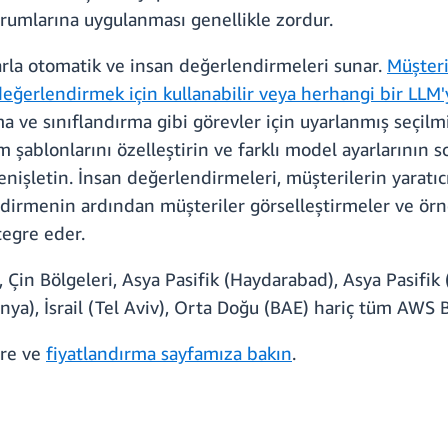
urumlarına uygulanması genellikle zordur.
arla otomatik ve insan değerlendirmeleri sunar.
Müşter
değerlendirmek için kullanabilir veya herhangi bir LLM'y
 ve sınıflandırma gibi görevler için uyarlanmış seçilmi
 şablonlarını özelleştirin ve farklı model ayarlarının s
nişletin. İnsan değerlendirmeleri, müşterilerin yaratıcıl
dirmenin ardından müşteriler görselleştirmeler ve örn
tegre eder.
 Çin Bölgeleri, Asya Pasifik (Haydarabad), Asya Pasifik
ya), İsrail (Tel Aviv), Orta Doğu (BAE) hariç tüm AWS Bö
re ve
fiyatlandırma sayfamıza bakın
.