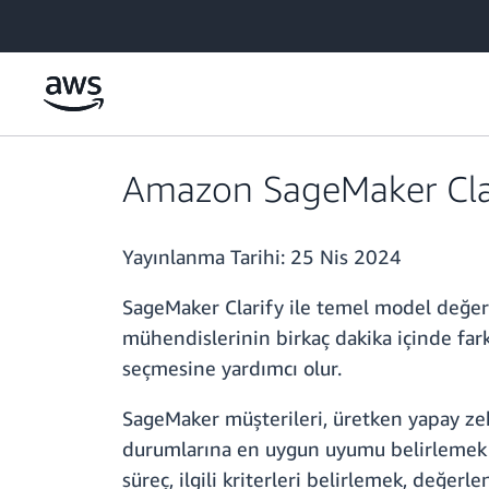
Ana İçeriğe Atla
Amazon SageMaker Clari
Yayınlanma Tarihi:
25 Nis 2024
SageMaker Clarify ile temel model değerle
mühendislerinin birkaç dakika içinde fark
seçmesine yardımcı olur.
SageMaker müşterileri, üretken yapay ze
durumlarına en uygun uyumu belirlemek iç
süreç, ilgili kriterleri belirlemek, değe