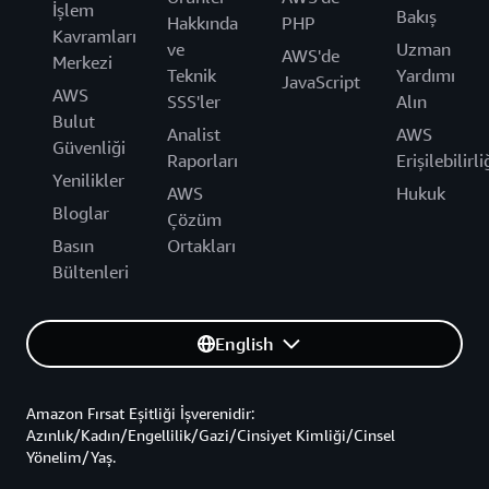
İşlem
Bakış
Hakkında
PHP
Kavramları
ve
Uzman
AWS'de
Merkezi
Teknik
Yardımı
JavaScript
AWS
SSS'ler
Alın
Bulut
Analist
AWS
Güvenliği
Raporları
Erişilebilirli
Yenilikler
AWS
Hukuk
Bloglar
Çözüm
Basın
Ortakları
Bültenleri
English
Amazon Fırsat Eşitliği İşverenidir:
Azınlık/Kadın/Engellilik/Gazi/Cinsiyet Kimliği/Cinsel
Yönelim/Yaş.