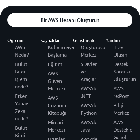
Bir AWS Hesabı Oluşturun
Öğrenin
Kaynaklar
Geliştiriciler
Yardım
AWS
Kullanmaya
Oluşturucu
Bize
Nedir?
Başlama
Merkezi
Ulaşın
Bulut
Eğitim
SDK'ler
Destek
Bilgi
ve
Sorgusu
AWS
İşlem
Araçlar
Oluşturun
Güven
nedir?
Merkezi
AWS'de
AWS
Etken
.NET
re:Post
AWS
Yapay
Çözümleri
AWS'de
Bilgi
Zeka
Kitaplığı
Python
Merkezi
nedir?
Mimari
AWS'de
AWS
Bulut
Merkezi
Java
Destek’e
Bilgi
Genel
Ürünler
AWS'de