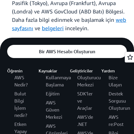
Pasifik (Tokyo), Avrupa (Frankfurt), Avrupa
(Londra) ve AWS GovCloud (ABD Batı) Bölgesi.
Daha fazla bilgi edinmek ve başlamak için
web
sayfasını
ve
belgeleri
inceleyin.
Bir AWS Hesabı Oluşturun
Öğrenin
Kaynaklar
Geliştiriciler
Yardım
AWS
Kullanmaya
Oluşturucu
Bize
Nedir?
Başlama
Merkezi
Ulaşın
Bulut
Eğitim
SDK'ler
Destek
Bilgi
ve
Sorgusu
AWS
İşlem
Araçlar
Oluşturun
Güven
nedir?
Merkezi
AWS'de
AWS
Etken
.NET
re:Post
AWS
Yapay
Çözümleri
AWS'de
Bilgi