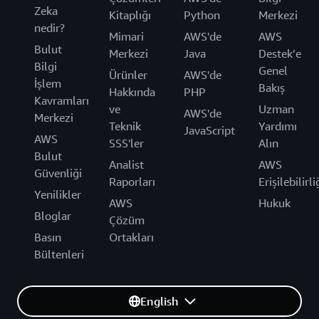
Zeka
Kitaplığı
Python
Merkezi
nedir?
Mimari
AWS'de
AWS
Bulut
Merkezi
Java
Destek’e
Bilgi
Genel
Ürünler
AWS'de
İşlem
Bakış
Hakkında
PHP
Kavramları
ve
Uzman
AWS'de
Merkezi
Teknik
Yardımı
JavaScript
AWS
SSS'ler
Alın
Bulut
Analist
AWS
Güvenliği
Raporları
Erişilebilirli
Yenilikler
AWS
Hukuk
Bloglar
Çözüm
Basın
Ortakları
Bültenleri
English