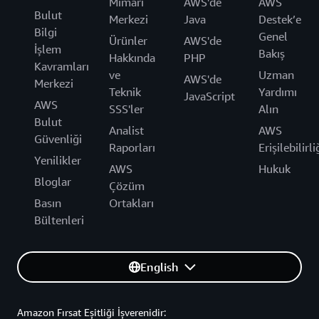
Mimari
AWS'de
AWS
Bulut
Merkezi
Java
Destek’e
Bilgi
Genel
Ürünler
AWS'de
İşlem
Bakış
Hakkında
PHP
Kavramları
ve
Uzman
AWS'de
Merkezi
Teknik
Yardımı
JavaScript
AWS
SSS'ler
Alın
Bulut
Analist
AWS
Güvenliği
Raporları
Erişilebilirli
Yenilikler
AWS
Hukuk
Bloglar
Çözüm
Basın
Ortakları
Bültenleri
English
Amazon Fırsat Eşitliği İşverenidir: