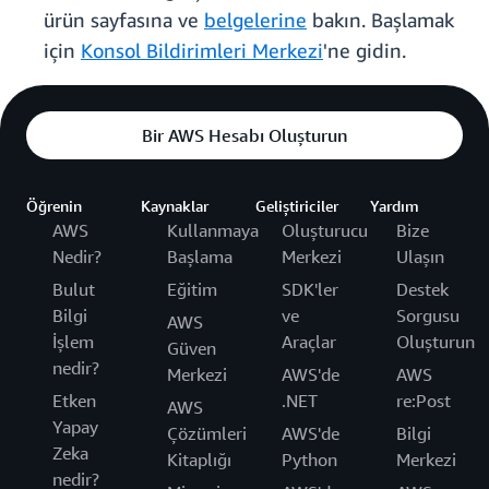
ürün sayfasına ve
belgelerine
bakın. Başlamak
için
Konsol Bildirimleri Merkezi
'ne gidin.
Bir AWS Hesabı Oluşturun
Öğrenin
Kaynaklar
Geliştiriciler
Yardım
AWS
Kullanmaya
Oluşturucu
Bize
Nedir?
Başlama
Merkezi
Ulaşın
Bulut
Eğitim
SDK'ler
Destek
Bilgi
ve
Sorgusu
AWS
İşlem
Araçlar
Oluşturun
Güven
nedir?
Merkezi
AWS'de
AWS
Etken
.NET
re:Post
AWS
Yapay
Çözümleri
AWS'de
Bilgi
Zeka
Kitaplığı
Python
Merkezi
nedir?