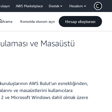
 ulaşın
AWS Marketplace
Destek
Hesabım
Hesap oluşturun
Arama
Konsolda oturum açın
gulaması ve Masaüstü
kuruluşlarının AWS Bulut'un esnekliğinden,
arını ve masaüstlerini kullanıcılara
ux 2 ve Microsoft Windows dahil olmak üzere