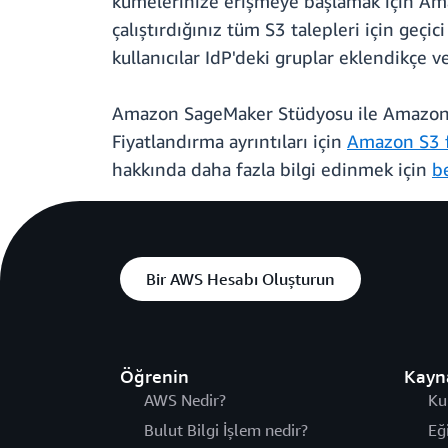
kümelerinize erişmeye başlamak için Amaz
çalıştırdığınız tüm S3 talepleri için geçici
kullanıcılar IdP'deki gruplar eklendikçe ve
Amazon SageMaker Stüdyosu ile Amazon S
Fiyatlandırma ayrıntıları için
Amazon S3 f
hakkında daha fazla bilgi edinmek için
b
Bir AWS Hesabı Oluşturun
Öğrenin
Kayn
AWS Nedir?
Ku
Bulut Bilgi İşlem nedir?
Eğ