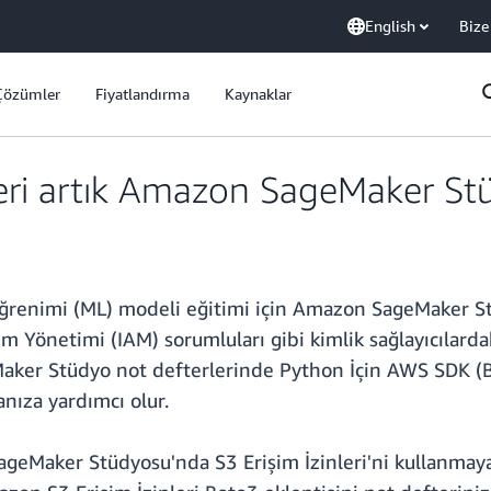
English
Bize
Çözümler
Fiyatlandırma
Kaynaklar
eri artık Amazon SageMaker Stü
ğrenimi (ML) modeli eğitimi için Amazon SageMaker Stüd
m Yönetimi (IAM) sorumluları gibi kimlik sağlayıcılardak
ker Stüdyo not defterlerinde Python İçin AWS SDK (Bo
anıza yardımcı olur.
SageMaker Stüdyosu'nda S3 Erişim İzinleri'ni kullanmaya