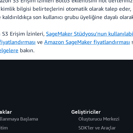
on S3 Erişim İzinleri Boto3 eklentisini not defterinize
 kimlik bilgisi belirteçlerini otomatik olarak talep eder, 
 kaldırıldıkça son kullanıcı grubu üyeliğine dayalı olara
3 Erişim İzinleri,
SageMaker Stüdyosu'nun kullanılabi
iyatlandırması
ve
Amazon SageMaker fiyatlandırması
s
elgelere
bakın.
aklar
Geliştiriciler
llanmaya Başlama
Oluşturucu Merkezi
itim
SDK'ler ve Araçlar