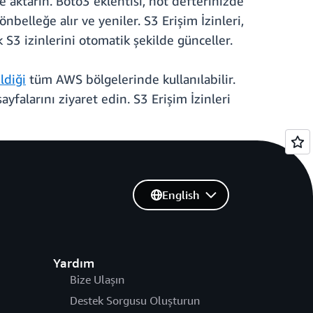
 aktarın. Boto3 eklentisi, not defterinizde
önbelleğe alır ve yeniler. S3 Erişim İzinleri,
k S3 izinlerini otomatik şekilde günceller.
ldiği
tüm AWS bölgelerinde kullanılabilir.
ayfalarını ziyaret edin. S3 Erişim İzinleri
English
Yardım
Bize Ulaşın
Destek Sorgusu Oluşturun