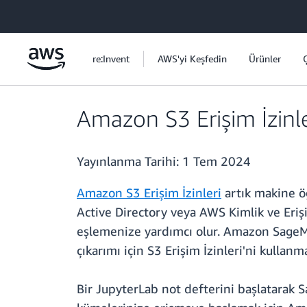
Ana İçeriğe Atla
re:Invent
AWS'yi Keşfedin
Ürünler
Amazon S3 Erişim İzinl
Yayınlanma Tarihi:
1 Tem 2024
Amazon S3 Erişim İzinleri
artık makine ö
Active Directory veya AWS Kimlik ve Erişi
eşlemenize yardımcı olur. Amazon SageMa
çıkarımı için S3 Erişim İzinleri'ni kullanm
Bir JupyterLab not defterini başlatarak 