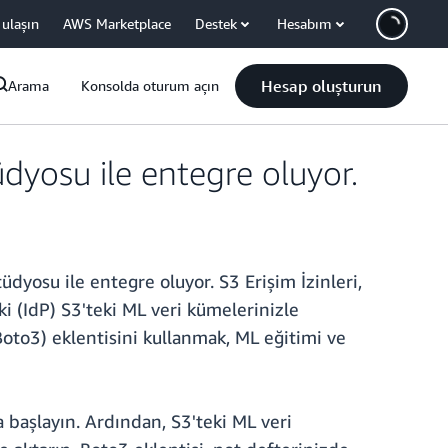
 ulaşın
AWS Marketplace
Destek
Hesabım
Hesap oluşturun
Arama
Konsolda oturum açın
dyosu ile entegre oluyor.
yosu ile entegre oluyor. S3 Erişim İzinleri,
i (IdP) S3'teki ML veri kümelerinizle
to3) eklentisini kullanmak, ML eğitimi ve
 başlayın. Ardından, S3'teki ML veri