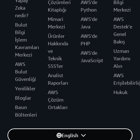
Yapay
Çözümleri
AWS'de
Bilgi
Zeka
Kitaplığı
Python
Merkezi
nedir?
Mimari
AWS'de
AWS
Bulut
Merkezi
Java
Destek’e
Bilgi
Genel
Ürünler
AWS'de
İşlem
Bakış
Hakkında
PHP
Kavramları
ve
Uzman
AWS'de
Merkezi
Teknik
Yardımı
JavaScript
AWS
SSS'ler
Alın
Bulut
Analist
AWS
Güvenliği
Raporları
Erişilebilirli
Yenilikler
AWS
Hukuk
Bloglar
Çözüm
Basın
Ortakları
Bültenleri
English