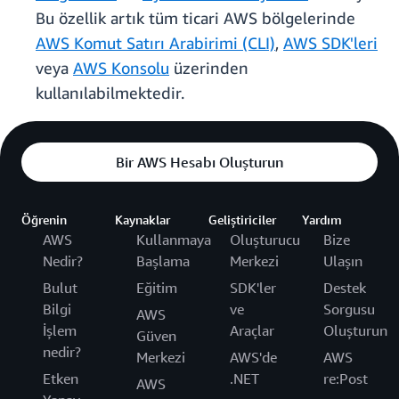
Bu özellik artık tüm ticari AWS bölgelerinde
AWS Komut Satırı Arabirimi (CLI)
,
AWS SDK'leri
veya
AWS Konsolu
üzerinden
kullanılabilmektedir.
Bir AWS Hesabı Oluşturun
Öğrenin
Kaynaklar
Geliştiriciler
Yardım
AWS
Kullanmaya
Oluşturucu
Bize
Nedir?
Başlama
Merkezi
Ulaşın
Bulut
Eğitim
SDK'ler
Destek
Bilgi
ve
Sorgusu
AWS
İşlem
Araçlar
Oluşturun
Güven
nedir?
Merkezi
AWS'de
AWS
Etken
.NET
re:Post
AWS