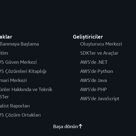
aklar
Geliştiriciler
llanmaya Başlama
Oluşturucu Merkezi
itim
SDK'ler ve Araçlar
S Güven Merkezi
AWS'de .NET
S Çözümleri Kitaplığı
AWS'de Python
mari Merkezi
AWS'de Java
ünler Hakkında ve Teknik
AWS'de PHP
S'ler
AWS'de JavaScript
alist Raporları
S Çözüm Ortakları
Başa dönün