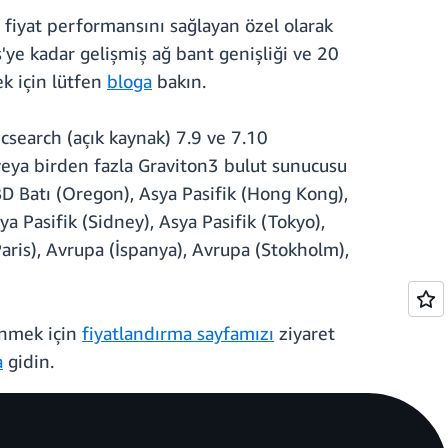
 fiyat performansını sağlayan özel olarak
ye kadar gelişmiş ağ bant genişliği ve 20
ek için lütfen
bloga
bakın.
search (açık kaynak) 7.9 ve 7.10
eya birden fazla Graviton3 bulut sunucusu
BD Batı (Oregon), Asya Pasifik (Hong Kong),
ya Pasifik (Sidney), Asya Pasifik (Tokyo),
aris), Avrupa (İspanya), Avrupa (Stokholm),
dinmek için
fiyatlandırma sayfamızı
ziyaret
a
gidin.