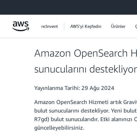
Ana İçeriğe Atla
re:Invent
AWS'yi Keşfedin
Ürünler
Amazon OpenSearch Hiz
sunucularını destekliyor
Yayınlanma Tarihi:
29 Ağu 2024
Amazon OpenSearch Hizmeti artık Gravit
bulut sunucularını destekliyor. Yeni bulu
R7gd) bulut sunucularıdır. Etki alanınızı
güncelleyebilirsiniz.