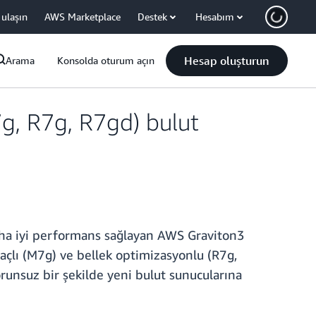
 ulaşın
AWS Marketplace
Destek
Hesabım
Hesap oluşturun
Arama
Konsolda oturum açın
g, R7g, R7gd) bulut
aha iyi performans sağlayan AWS Graviton3
maçlı (M7g) ve bellek optimizasyonlu (R7g,
orunsuz bir şekilde yeni bulut sunucularına