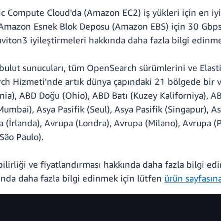
c Compute Cloud'da (Amazon EC2) iş yükleri için en iyi
. Amazon Esnek Blok Deposu (Amazon EBS) için 30 Gbps'
aviton3 iyileştirmeleri hakkında daha fazla bilgi edinm
ut sunucuları, tüm OpenSearch sürümlerini ve Elastic
h Hizmeti'nde artık dünya çapındaki 21 bölgede bir v
inia), ABD Doğu (Ohio), ABD Batı (Kuzey Kaliforniya), A
umbai), Asya Pasifik (Seul), Asya Pasifik (Singapur), As
 (İrlanda), Avrupa (Londra), Avrupa (Milano), Avrupa (P
São Paulo).
ilirliği ve fiyatlandırması hakkında daha fazla bilgi e
da daha fazla bilgi edinmek için lütfen
ürün sayfasın