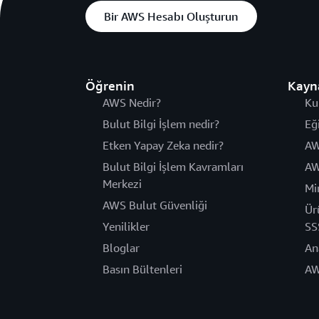
Bir AWS Hesabı Oluşturun
Öğrenin
Kayn
AWS Nedir?
Ku
Bulut Bilgi İşlem nedir?
Eğ
Etken Yapay Zeka nedir?
AW
Bulut Bilgi İşlem Kavramları
AW
Merkezi
Mi
AWS Bulut Güvenliği
Ür
Yenilikler
SS
Bloglar
An
Basın Bültenleri
AW