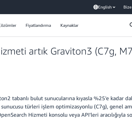
English
Bize
Çözümler
Fiyatlandırma
Kaynaklar
meti artık Graviton3 (C7g, M7
on2 tabanlı bulut sunucularına kıyasla %25'e kadar d
t sunucusu türleri işlem optimizasyonlu (C7g), genel a
 OpenSearch Hizmeti konsolu veya API'leri aracılığıyla s