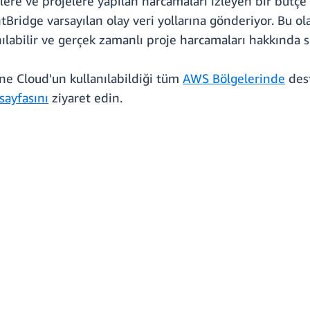
şlere ve projelere yapılan harcamaları izleyen bir bütçe
tBridge varsayılan olay veri yollarına gönderiyor. Bu ola
ılabilir ve gerçek zamanlı proje harcamaları hakkında siz
ine Cloud'un kullanılabildiği tüm
AWS Bölgelerinde
dest
sayfasını
ziyaret edin.