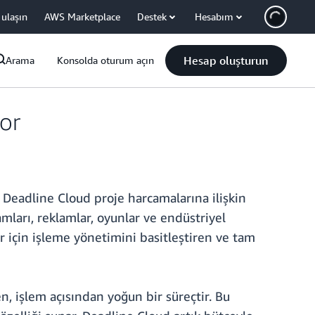
 ulaşın
AWS Marketplace
Destek
Hesabım
Hesap oluşturun
Arama
Konsolda oturum açın
yor
 Deadline Cloud proje harcamalarına ilişkin
ları, reklamlar, oyunlar ve endüstriyel
er için işleme yönetimini basitleştiren ve tam
n, işlem açısından yoğun bir süreçtir. Bu