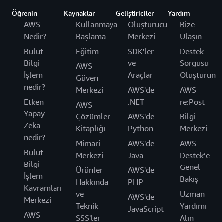
Öğrenin
Kaynaklar
Geliştiriciler
Yardım
AWS
Kullanmaya
Oluşturucu
Bize
Nedir?
Başlama
Merkezi
Ulaşın
Bulut
Eğitim
SDK'ler
Destek
Bilgi
ve
Sorgusu
AWS
İşlem
Araçlar
Oluşturun
Güven
nedir?
Merkezi
AWS'de
AWS
Etken
.NET
re:Post
AWS
Yapay
Çözümleri
AWS'de
Bilgi
Zeka
Kitaplığı
Python
Merkezi
nedir?
Mimari
AWS'de
AWS
Bulut
Merkezi
Java
Destek’e
Bilgi
Genel
Ürünler
AWS'de
İşlem
Bakış
Hakkında
PHP
Kavramları
ve
Uzman
AWS'de
Merkezi
Teknik
Yardımı
JavaScript
AWS
SSS'ler
Alın