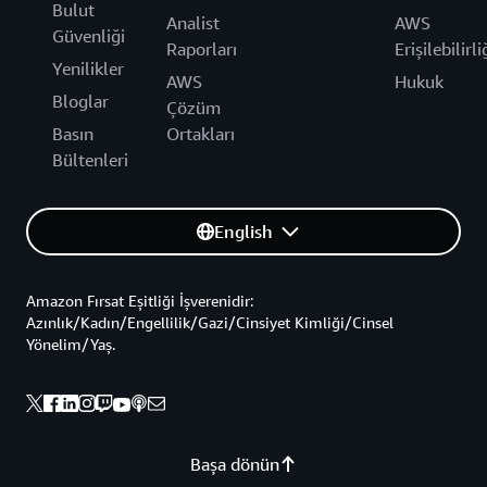
Bulut
Analist
AWS
Güvenliği
Raporları
Erişilebilirli
Yenilikler
AWS
Hukuk
Bloglar
Çözüm
Basın
Ortakları
Bültenleri
English
Amazon Fırsat Eşitliği İşverenidir:
Azınlık/Kadın/Engellilik/Gazi/Cinsiyet Kimliği/Cinsel
Yönelim/Yaş.
Başa dönün