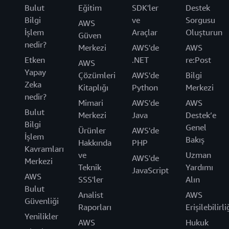
Bulut
Eğitim
SDK'ler
Destek
Bilgi
ve
Sorgusu
AWS
İşlem
Araçlar
Oluşturun
Güven
nedir?
Merkezi
AWS'de
AWS
Etken
.NET
re:Post
AWS
Yapay
Çözümleri
AWS'de
Bilgi
Zeka
Kitaplığı
Python
Merkezi
nedir?
Mimari
AWS'de
AWS
Bulut
Merkezi
Java
Destek’e
Bilgi
Genel
Ürünler
AWS'de
İşlem
Bakış
Hakkında
PHP
Kavramları
ve
Uzman
AWS'de
Merkezi
Teknik
Yardımı
JavaScript
AWS
SSS'ler
Alın
Bulut
Analist
AWS
Güvenliği
Raporları
Erişilebilirli
Yenilikler
AWS
Hukuk