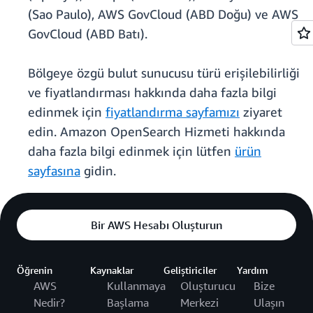
(Sao Paulo), AWS GovCloud (ABD Doğu) ve AWS
GovCloud (ABD Batı).
Bölgeye özgü bulut sunucusu türü erişilebilirliği
ve fiyatlandırması hakkında daha fazla bilgi
edinmek için
fiyatlandırma sayfamızı
ziyaret
edin. Amazon OpenSearch Hizmeti hakkında
daha fazla bilgi edinmek için lütfen
ürün
sayfasına
gidin.
Bir AWS Hesabı Oluşturun
Öğrenin
Kaynaklar
Geliştiriciler
Yardım
AWS
Kullanmaya
Oluşturucu
Bize
Nedir?
Başlama
Merkezi
Ulaşın