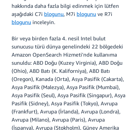
hakkında daha fazla bilgi edinmek için lütfen
aşağıdaki C7i
blogunu
, M7i
blogunu
ve R7i
blogunu
inceleyin.
Bir veya birden fazla 4. nesil Intel bulut
sunucusu türü dünya genelindeki 22 bölgedeki
Amazon OpenSearch Hizmeti'nde kullanıma
sunuldu: ABD Doğu (Kuzey Virginia), ABD Doğu
(Ohio), ABD Batı (K. Kaliforniya), ABD Batı
(Oregon), Kanada (Orta), Asya Pasifik (Cakarta),
Asya Pasifik (Malezya), Asya Pasifik (Mumbai),
Asya Pasifik (Seul), Asya Pasifik (Singapur), Asya
Pasifik (Sidney), Asya Pasifik (Tokyo), Avrupa
(Frankfurt), Avrupa (İrlanda), Avrupa (Londra),
Avrupa (Milano), Avrupa (Paris), Avrupa
(İspanya), Avrupa (Stokholm), Güney Amerika