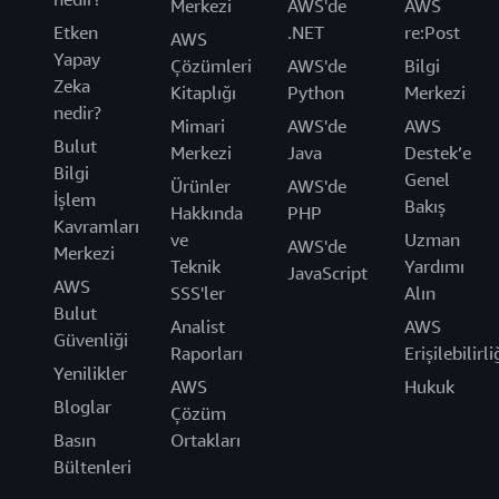
Merkezi
AWS'de
AWS
Etken
.NET
re:Post
AWS
Yapay
Çözümleri
AWS'de
Bilgi
Zeka
Kitaplığı
Python
Merkezi
nedir?
Mimari
AWS'de
AWS
Bulut
Merkezi
Java
Destek’e
Bilgi
Genel
Ürünler
AWS'de
İşlem
Bakış
Hakkında
PHP
Kavramları
ve
Uzman
AWS'de
Merkezi
Teknik
Yardımı
JavaScript
AWS
SSS'ler
Alın
Bulut
Analist
AWS
Güvenliği
Raporları
Erişilebilirli
Yenilikler
AWS
Hukuk
Bloglar
Çözüm
Basın
Ortakları
Bültenleri