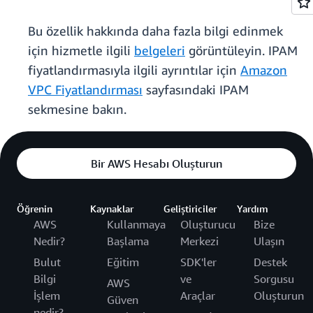
Bu özellik hakkında daha fazla bilgi edinmek
için hizmetle ilgili
belgeleri
görüntüleyin. IPAM
fiyatlandırmasıyla ilgili ayrıntılar için
Amazon
VPC Fiyatlandırması
sayfasındaki IPAM
sekmesine bakın.
Bir AWS Hesabı Oluşturun
Öğrenin
Kaynaklar
Geliştiriciler
Yardım
AWS
Kullanmaya
Oluşturucu
Bize
Nedir?
Başlama
Merkezi
Ulaşın
Bulut
Eğitim
SDK'ler
Destek
Bilgi
ve
Sorgusu
AWS
İşlem
Araçlar
Oluşturun
Güven
nedir?