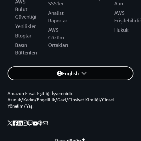
AWS
SSS'ler
Alın
Bulut
Analist
AWS
Güvenliği
Raporları
Erişilebilirli
Yenilikler
AWS
Hukuk
Bloglar
Çözüm
Basın
Ortakları
Bültenleri
English
Amazon Fırsat Eşitliği İşverenidir:
Azınlık/Kadın/Engellilik/Gazi/Cinsiyet Kimliği/Cinsel
Yönelim/Yaş.
Başa dönün