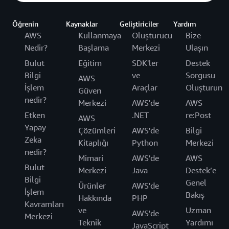
Öğrenin
Kaynaklar
Geliştiriciler
Yardım
AWS
Kullanmaya
Oluşturucu
Bize
Nedir?
Başlama
Merkezi
Ulaşın
Bulut
Eğitim
SDK'ler
Destek
Bilgi
ve
Sorgusu
AWS
İşlem
Araçlar
Oluşturun
Güven
nedir?
Merkezi
AWS'de
AWS
Etken
.NET
re:Post
AWS
Yapay
Çözümleri
AWS'de
Bilgi
Zeka
Kitaplığı
Python
Merkezi
nedir?
Mimari
AWS'de
AWS
Bulut
Merkezi
Java
Destek’e
Bilgi
Genel
Ürünler
AWS'de
İşlem
Bakış
Hakkında
PHP
Kavramları
ve
Uzman
AWS'de
Merkezi
Teknik
Yardımı
JavaScript