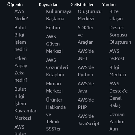
Öğrenin
Kaynaklar
Geliştiriciler
Yardım
AWS
Kullanmaya
Oluşturucu
Bize
Nedir?
Başlama
Merkezi
Ulaşın
Bulut
Eğitim
SDK'ler
Destek
Bilgi
ve
Sorgusu
AWS
İşlem
Araçlar
Oluşturun
Güven
nedir?
Merkezi
AWS'de
AWS
Etken
.NET
re:Post
AWS
Yapay
Çözümleri
AWS'de
Bilgi
Zeka
Kitaplığı
Python
Merkezi
nedir?
Mimari
AWS'de
AWS
Bulut
Merkezi
Java
Destek’e
Bilgi
Genel
Ürünler
AWS'de
İşlem
Bakış
Hakkında
PHP
Kavramları
ve
Uzman
AWS'de
Merkezi
Teknik
Yardımı
JavaScript
AWS
SSS'ler
Alın
Bulut