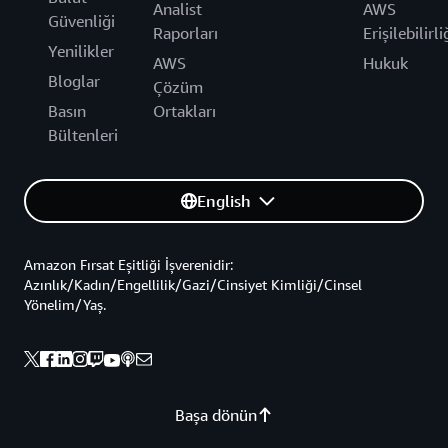
Analist
AWS
Güvenliği
Raporları
Erişilebilirli
Yenilikler
AWS
Hukuk
Bloglar
Çözüm
Basın
Ortakları
Bültenleri
English
Amazon Fırsat Eşitliği İşverenidir:
Azınlık/Kadın/Engellilik/Gazi/Cinsiyet Kimliği/Cinsel
Yönelim/Yaş.
Başa dönün