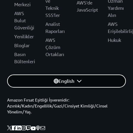
ve
Uzman
AWS'de
Merkezi
Teknik
Yardımı
JavaScript
AWS
SSS'ler
Alın
Bulut
Analist
AWS
Güvenliği
Raporları
Erişilebilirli
Yenilikler
AWS
Hukuk
Bloglar
Çözüm
Basın
Ortakları
Bültenleri
English
Amazon Fırsat Eşitliği İşverenidir:
Azınlık/Kadın/Engellilik/Gazi/Cinsiyet Kimliği/Cinsel
Yönelim/Yaş.