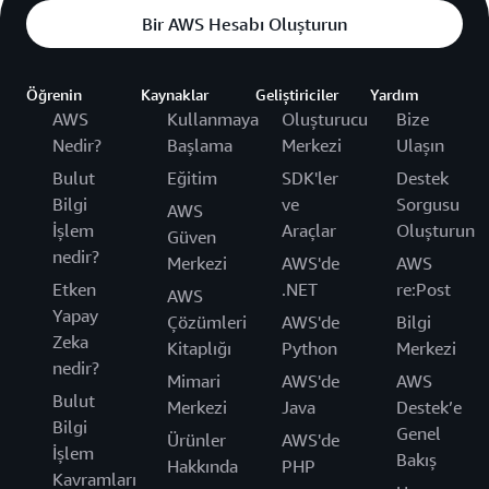
Bir AWS Hesabı Oluşturun
Öğrenin
Kaynaklar
Geliştiriciler
Yardım
AWS
Kullanmaya
Oluşturucu
Bize
Nedir?
Başlama
Merkezi
Ulaşın
Bulut
Eğitim
SDK'ler
Destek
Bilgi
ve
Sorgusu
AWS
İşlem
Araçlar
Oluşturun
Güven
nedir?
Merkezi
AWS'de
AWS
Etken
.NET
re:Post
AWS
Yapay
Çözümleri
AWS'de
Bilgi
Zeka
Kitaplığı
Python
Merkezi
nedir?
Mimari
AWS'de
AWS
Bulut
Merkezi
Java
Destek’e
Bilgi
Genel
Ürünler
AWS'de
İşlem
Bakış
Hakkında
PHP
Kavramları