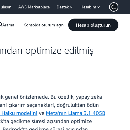
 ulaşın
AWS Marketplace
Destek
Hesabım
Hesap oluşturun
Arama
Konsolda oturum açın
ından optimize edilmiş
ık genel önizlemede. Bu özellik, yapay zeka
 yeni çıkarım seçenekleri, doğruluktan ödün
5 Haiku modelini
ve
Meta'nın Llama 3.1 405B
'ta gecikme süresi açısından optimize
, Bedrock'ta gecikme süresi açısından