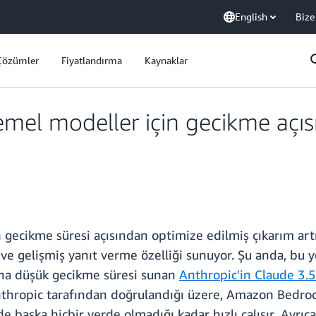
English
Bize
Çözümler
Fiyatlandırma
Kaynaklar
mel modeller için gecikme açıs
gecikme süresi açısından optimize edilmiş çıkarım art
i ve gelişmiş yanıt verme özelliği sunuyor. Şu anda, bu
ha düşük gecikme süresi sunan
Anthropic'in Claude 3.
thropic tarafından doğrulandığı üzere, Amazon Bedrock
e başka hiçbir yerde olmadığı kadar hızlı çalışır
.
Ayrıca