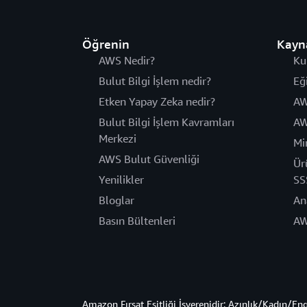
Öğrenin
Kayn
AWS Nedir?
Ku
Bulut Bilgi İşlem nedir?
Eğ
Etken Yapay Zeka nedir?
AW
Bulut Bilgi İşlem Kavramları
AW
Merkezi
Mi
AWS Bulut Güvenliği
Ür
Yenilikler
SS
Bloglar
An
Basın Bültenleri
AW
Amazon Fırsat Eşitliği İşverenidir: Azınlık/Kadın/En