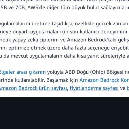
5B ve 70B, AWS'de diğer tüm büyük bulut sağlayıcılarınd
gulamalarını üretime taşıdıkça, özellikle gerçek zamanl
kmeye duyarlı uygulamalar için son kullanıcı deneyimin
elik yapay zeka çiplerini ve Amazon Bedrock'taki geliş
arını optimize etmek üzere daha fazla seçeneğe erişebili
u da mevcut uygulamaların daha kısa yanıt süreleriyle an
lgeler arası çıkarım
yoluyla ABD Doğu (Ohio) Bölgesi'nd
nde kullanılabilir. Başlamak için
Amazon Bedrock Kon
Amazon Bedrock ürün sayfası
,
fiyatlandırma sayfası
ve