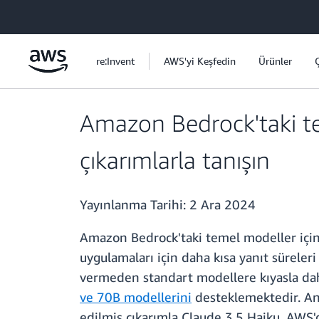
Ana İçeriğe Atla
re:Invent
AWS'yi Keşfedin
Ürünler
Amazon Bedrock'taki te
çıkarımlarla tanışın
Yayınlanma Tarihi:
2 Ara 2024
Amazon Bedrock'taki temel modeller için 
uygulamaları için daha kısa yanıt süreler
vermeden standart modellere kıyasla da
ve 70B modellerini
desteklemektedir. An
edilmiş çıkarımla Claude 3.5 Haiku, AWS'd