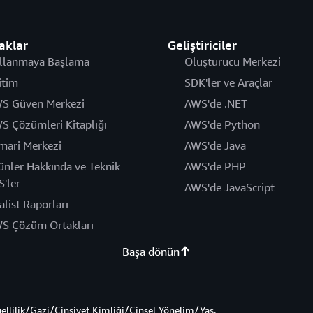
aklar
Geliştiriciler
llanmaya Başlama
Oluşturucu Merkezi
itim
SDK'ler ve Araçlar
S Güven Merkezi
AWS'de .NET
S Çözümleri Kitaplığı
AWS'de Python
mari Merkezi
AWS'de Java
ünler Hakkında ve Teknik
AWS'de PHP
S'ler
AWS'de JavaScript
alist Raporları
S Çözüm Ortakları
Başa dönün
gellilik/Gazi/Cinsiyet Kimliği/Cinsel Yönelim/Yaş.