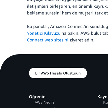
iletişimleri birleştiren, en önemli kuyrukl
bekleme süresini hem de müşteri terk etme 
Bu panolar, Amazon Connect'in sunulduğ
Yönetici Kılavuzu
'na bakın. AWS bulut ta
Connect web sitesini
ziyaret edin.
Bir AWS Hesabı Oluşturun
Öğrenin
Kayn
AWS Nedir?
Ku