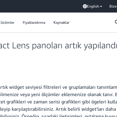
English
Bize
Çözümler
Fiyatlandırma
Kaynaklar
Lens panoları artık yapılandır
ık widget seviyesi filtreleri ve gruplamaları tanımlam
ilmenize veya yeni ölçümler eklemenize olanak tanır. 
özet grafikleri ve zaman serisi grafikleri gibi ögeleri 
yip karşılaştırabilirsiniz. Artık belirli widget'ları daha 
bilirsiniz. Örneğin, sıradaki iletişimleri, ortalama kuy