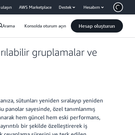
 ulaşın
AWS Marketplace
Destek
Hesabım
Hesap oluşturun
Arama
Konsolda oturum açın
ılabilir gruplamalar ve
anıza, sütunları yeniden sıralayıp yeniden
Bu panolar sayesinde, özel tanımlanmış
kullanarak hem güncel hem eski performans,
ayrıntılı bir şekilde özelleştirerek iş
ruk cevaplama süresini ve terk edilen