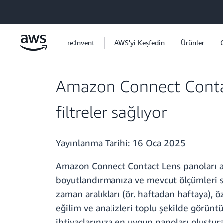
Ana İçeriğe Atla
re:Invent
AWS'yi Keşfedin
Ürünler
Amazon Connect Contact 
filtreler sağlıyor
Yayınlanma Tarihi:
16 Oca 2025
Amazon Connect Contact Lens panoları art
boyutlandırmanıza ve mevcut ölçümleri s
zaman aralıkları (ör. haftadan haftaya), 
eğilim ve analizleri toplu şekilde görüntüle
ihtiyaçlarınıza en uygun panoları oluştura