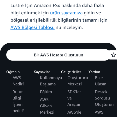
Lustre İçin Amazon FSx hakkında daha fazla
bilgi edinmek için
ürün sayfamıza
gidin ve
bölgesel erişilebilirlik bilgilerinin tamamı için
AWS Bölgesi Tablosu
'nu inceleyin.
Bir AWS Hesabı Oluşturun
Öğrenin
Kaynaklar
Geliştiriciler
Yardım
AWS
Kullanmaya
Oluşturucu
Bize
Nedir?
Başlama
Merkezi
Ulaşın
Bulut
Eğitim
SDK'ler
Destek
Bilgi
ve
Sorgusu
AWS
İşlem
Araçlar
Oluşturun
Güven
nedir?
Merkezi
AWS'de
AWS