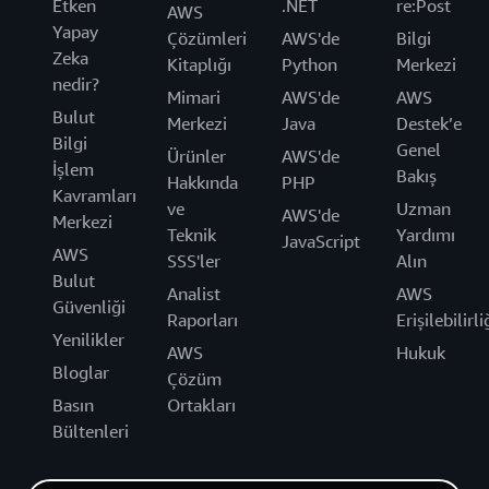
Etken
.NET
re:Post
AWS
Yapay
Çözümleri
AWS'de
Bilgi
Zeka
Kitaplığı
Python
Merkezi
nedir?
Mimari
AWS'de
AWS
Bulut
Merkezi
Java
Destek’e
Bilgi
Genel
Ürünler
AWS'de
İşlem
Bakış
Hakkında
PHP
Kavramları
ve
Uzman
AWS'de
Merkezi
Teknik
Yardımı
JavaScript
AWS
SSS'ler
Alın
Bulut
Analist
AWS
Güvenliği
Raporları
Erişilebilirli
Yenilikler
AWS
Hukuk
Bloglar
Çözüm
Basın
Ortakları
Bültenleri