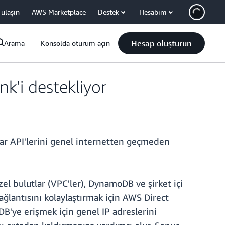
 ulaşın
AWS Marketplace
Destek
Hesabım
Hesap oluşturun
Arama
Konsolda oturum açın
k'i destekliyor
lar API'lerini genel internetten geçmeden
zel bulutlar (VPC'ler), DynamoDB ve şirket içi
bağlantısını kolaylaştırmak için AWS Direct
B'ye erişmek için genel IP adreslerini