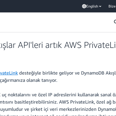
English
Bize
r API'leri artık AWS PrivateLin
vateLink
desteğiyle birlikte geliyor ve DynamoDB Akış
ağırmanıza olanak tanıyor.
ç noktalarını ve özel IP adreslerini kullanarak sanal ö
tısını basitleştirebilirsiniz. AWS PrivateLink, özel ağ 
uyumludur ve şirket içi veri merkezlerinizden DynamoD