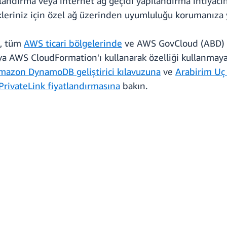
ılandırma veya internet ağ geçidi yapılandırma ihtiyacı
leriniz için özel ağ üzerinden uyumluluğu korumanıza y
k, tüm
AWS ticari bölgelerinde
ve AWS GovCloud (ABD) b
 AWS CloudFormation'ı kullanarak özelliği kullanmaya b
mazon DynamoDB geliştirici kılavuzuna
ve
Arabirim Uç
rivateLink fiyatlandırmasına
bakın.