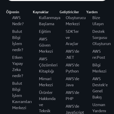
Öğrenin
Kaynaklar
Geliştiriciler
Yardım
AWS
Kullanmaya
Oluşturucu
Bize
Nedir?
Başlama
Merkezi
Ulaşın
Bulut
Eğitim
SDK'ler
Destek
Bilgi
ve
Sorgusu
AWS
İşlem
Araçlar
Oluşturun
Güven
nedir?
Merkezi
AWS'de
AWS
Etken
.NET
re:Post
AWS
Yapay
Çözümleri
AWS'de
Bilgi
Zeka
Kitaplığı
Python
Merkezi
nedir?
Mimari
AWS'de
AWS
Bulut
Merkezi
Java
Destek’e
Bilgi
Genel
Ürünler
AWS'de
İşlem
Bakış
Hakkında
PHP
Kavramları
ve
Uzman
AWS'de
Merkezi
Teknik
Yardımı
JavaScript