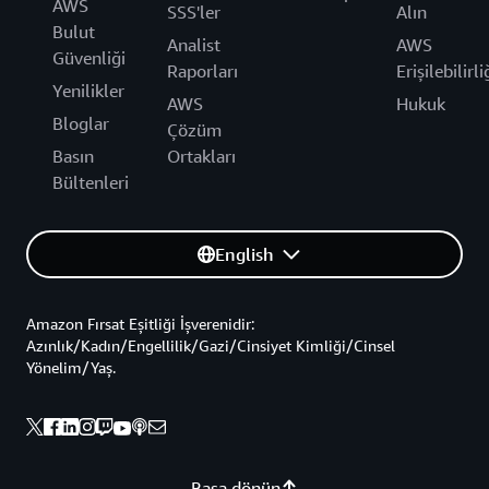
AWS
SSS'ler
Alın
Bulut
Analist
AWS
Güvenliği
Raporları
Erişilebilirli
Yenilikler
AWS
Hukuk
Bloglar
Çözüm
Basın
Ortakları
Bültenleri
English
Amazon Fırsat Eşitliği İşverenidir:
Azınlık/Kadın/Engellilik/Gazi/Cinsiyet Kimliği/Cinsel
Yönelim/Yaş.
Başa dönün