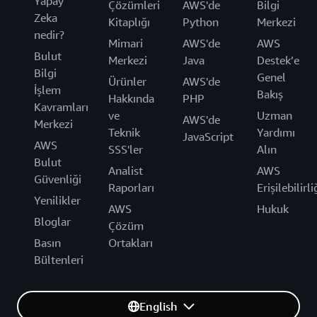
Yapay
Çözümleri
AWS'de
Bilgi
Zeka
Kitaplığı
Python
Merkezi
nedir?
Mimari
AWS'de
AWS
Bulut
Merkezi
Java
Destek’e
Bilgi
Genel
Ürünler
AWS'de
İşlem
Bakış
Hakkında
PHP
Kavramları
ve
Uzman
AWS'de
Merkezi
Teknik
Yardımı
JavaScript
AWS
SSS'ler
Alın
Bulut
Analist
AWS
Güvenliği
Raporları
Erişilebilirli
Yenilikler
AWS
Hukuk
Bloglar
Çözüm
Basın
Ortakları
Bültenleri
English