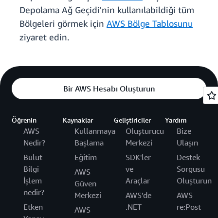
Depolama Ağ Geçidi'nin kullanılabildiği tüm
Bölgeleri görmek için
AWS Bölge Tablosunu
ziyaret edin.
Bir AWS Hesabı Oluşturun
Öğrenin
Kaynaklar
Geliştiriciler
Yardım
AWS
Kullanmaya
Oluşturucu
Bize
Nedir?
Başlama
Merkezi
Ulaşın
Bulut
Eğitim
SDK'ler
Destek
Bilgi
ve
Sorgusu
AWS
İşlem
Araçlar
Oluşturun
Güven
nedir?
Merkezi
AWS'de
AWS
Etken
.NET
re:Post
AWS