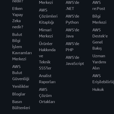
nedir?
Merkezi
AWS'de
AWS
Etken
.NET
re:Post
AWS
Yapay
Çözümleri
AWS'de
Bilgi
Zeka
Kitaplığı
Python
Merkezi
nedir?
Mimari
AWS'de
AWS
Bulut
Merkezi
Java
Destek’e
Bilgi
Genel
Ürünler
AWS'de
İşlem
Bakış
Hakkında
PHP
Kavramları
ve
Uzman
AWS'de
Merkezi
Teknik
Yardımı
JavaScript
AWS
SSS'ler
Alın
Bulut
Analist
AWS
Güvenliği
Raporları
Erişilebilirli
Yenilikler
AWS
Hukuk
Bloglar
Çözüm
Basın
Ortakları
Bültenleri