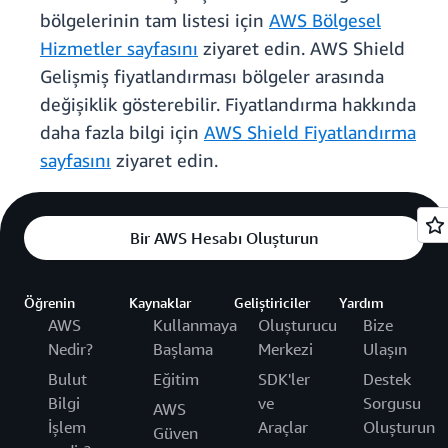
bölgelerinin tam listesi için
AWS Bölgesel
Hizmetler sayfasını
ziyaret edin. AWS Shield
Gelişmiş fiyatlandırması bölgeler arasında
değişiklik gösterebilir. Fiyatlandırma hakkında
daha fazla bilgi için
AWS Shield Fiyatlandırma
sayfasını
ziyaret edin.
Bir AWS Hesabı Oluşturun
Öğrenin
Kaynaklar
Geliştiriciler
Yardım
AWS
Kullanmaya
Oluşturucu
Bize
Nedir?
Başlama
Merkezi
Ulaşın
Bulut
Eğitim
SDK'ler
Destek
Bilgi
ve
Sorgusu
AWS
İşlem
Araçlar
Oluşturun
Güven