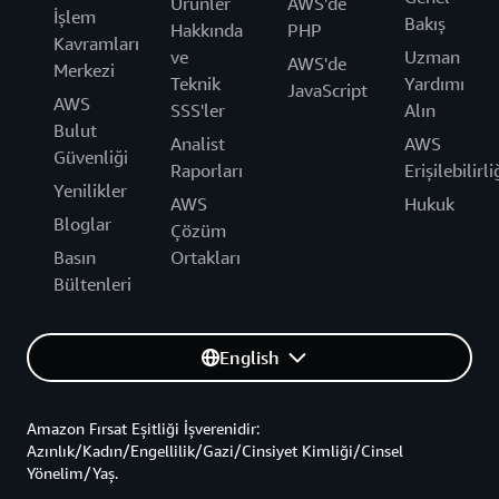
Ürünler
AWS'de
İşlem
Bakış
Hakkında
PHP
Kavramları
ve
Uzman
AWS'de
Merkezi
Teknik
Yardımı
JavaScript
AWS
SSS'ler
Alın
Bulut
Analist
AWS
Güvenliği
Raporları
Erişilebilirli
Yenilikler
AWS
Hukuk
Bloglar
Çözüm
Basın
Ortakları
Bültenleri
English
Amazon Fırsat Eşitliği İşverenidir:
Azınlık/Kadın/Engellilik/Gazi/Cinsiyet Kimliği/Cinsel
Yönelim/Yaş.