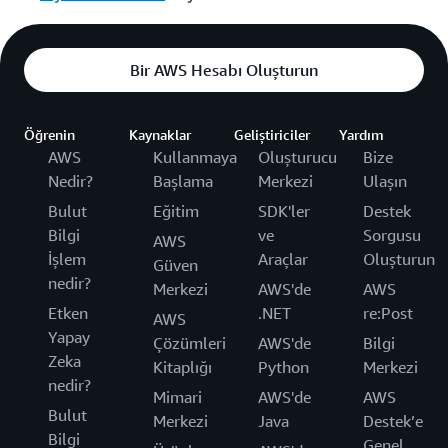
Bir AWS Hesabı Oluşturun
Öğrenin
Kaynaklar
Geliştiriciler
Yardım
AWS
Kullanmaya
Oluşturucu
Bize
Nedir?
Başlama
Merkezi
Ulaşın
Bulut
Eğitim
SDK'ler
Destek
Bilgi
ve
Sorgusu
AWS
İşlem
Araçlar
Oluşturun
Güven
nedir?
Merkezi
AWS'de
AWS
Etken
.NET
re:Post
AWS
Yapay
Çözümleri
AWS'de
Bilgi
Zeka
Kitaplığı
Python
Merkezi
nedir?
Mimari
AWS'de
AWS
Bulut
Merkezi
Java
Destek’e
Bilgi
Genel