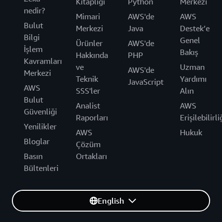
Kitaplığı
Python
Merkezi
nedir?
Mimari
AWS'de
AWS
Bulut
Merkezi
Java
Destek’e
Bilgi
Genel
Ürünler
AWS'de
İşlem
Bakış
Hakkında
PHP
Kavramları
ve
Uzman
AWS'de
Merkezi
Teknik
Yardımı
JavaScript
AWS
SSS'ler
Alın
Bulut
Analist
AWS
Güvenliği
Raporları
Erişilebilirli
Yenilikler
AWS
Hukuk
Bloglar
Çözüm
Basın
Ortakları
Bültenleri
English