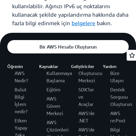
kullanılabilir. Ağınızı IPv6 uç noktalarını
kullanacak şekilde yapılandırma hakkında daha
fazla bilgi edinmek için
belgelere
bakın.
Bir AWS Hesabı Oluşturun
Öğrenin
Kaynaklar
Geliştiriciler
Yardım
AWS
Kullanmaya
Oluşturucu
Bize
Nedir?
Başlama
Merkezi
Ulaşın
Bulut
Eğitim
SDK'ler
Destek
Bilgi
ve
Sorgusu
AWS
İşlem
Araçlar
Oluşturun
Güven
nedir?
Merkezi
AWS'de
AWS
Etken
.NET
re:Post
AWS
Yapay
Çözümleri
AWS'de
Bilgi
Zeka