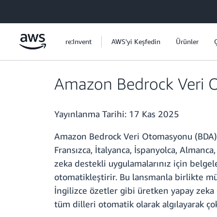
Ana İçeriğe Atla
re:Invent
AWS'yi Keşfedin
Ürünler
Amazon Bedrock Veri Ot
Yayınlanma Tarihi:
17 Kas 2025
Amazon Bedrock Veri Otomasyonu (BDA) artı
Fransızca, İtalyanca, İspanyolca, Almanc
zeka destekli uygulamalarınız için belgel
otomatikleştirir. Bu lansmanla birlikte mü
İngilizce özetler gibi üretken yapay zeka
tüm dilleri otomatik olarak algılayarak çok