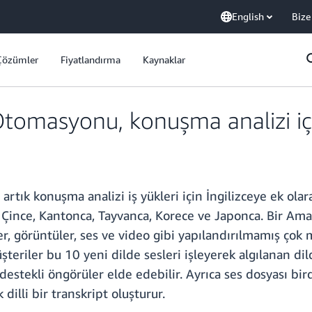
English
Bize
Çözümler
Fiyatlandırma
Kaynaklar
omasyonu, konuşma analizi için
k konuşma analizi iş yükleri için İngilizceye ek olarak
a, Çince, Kantonca, Tayvanca, Korece ve Japonca. Bir Am
er, görüntüler, ses ve video gibi yapılandırılmamış çok
şteriler bu 10 yeni dilde sesleri işleyerek algılanan di
 destekli öngörüler elde edebilir. Ayrıca ses dosyası bi
 dilli bir transkript oluşturur.