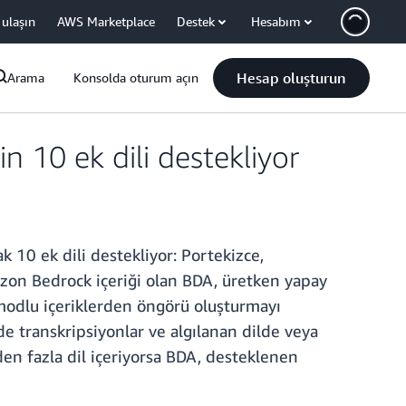
 ulaşın
AWS Marketplace
Destek
Hesabım
Hesap oluşturun
Arama
Konsolda oturum açın
 10 ek dili destekliyor
 10 ek dili destekliyor: Portekizce,
azon Bedrock içeriği olan BDA, üretken yapay
 modlu içeriklerden öngörü oluşturmayı
lde transkripsiyonlar ve algılanan dilde veya
rden fazla dil içeriyorsa BDA, desteklenen