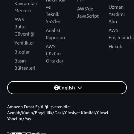
Kavramları
ve
Uzman
AWS'de
Merkezi
Teknik
Yardımı
JavaScript
AWS
SSS'ler
Alın
Bulut
Analist
AWS
Güvenliği
Raporları
Erişilebilirli
Yenilikler
AWS
Hukuk
Bloglar
Çözüm
Basın
Ortakları
Bültenleri
English
Amazon Fırsat Eşitliği İşverenidir:
Azınlık/Kadın/Engellilik/Gazi/Cinsiyet Kimliği/Cinsel
Yönelim/Yaş.