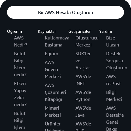
Bir AWS Hesabı Oluşturun
Öğrenin
Kaynaklar
Geliştiriciler
Yardım
AWS
Kullanmaya
Oluşturucu
Bize
Nedir?
Başlama
Merkezi
Ulaşın
Bulut
Eğitim
SDK'ler
Destek
Bilgi
ve
Sorgusu
AWS
İşlem
Araçlar
Oluşturun
Güven
nedir?
Merkezi
AWS'de
AWS
Etken
.NET
re:Post
AWS
Yapay
Çözümleri
AWS'de
Bilgi
Zeka
Kitaplığı
Python
Merkezi
nedir?
Mimari
AWS'de
AWS
Bulut
Merkezi
Java
Destek’e
Bilgi
Genel
Ürünler
AWS'de
İşlem
Bakış
Hakkında
PHP