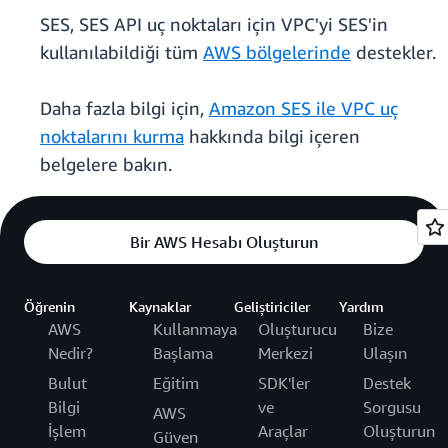
SES, SES API uç noktaları için VPC'yi SES'in
kullanılabildiği tüm
AWS bölgelerinde
destekler.
Daha fazla bilgi için,
Amazon SES ile VPC uç
noktalarını kurma
hakkında bilgi içeren
belgelere bakın.
Bir AWS Hesabı Oluşturun
Öğrenin
Kaynaklar
Geliştiriciler
Yardım
AWS
Kullanmaya
Oluşturucu
Bize
Nedir?
Başlama
Merkezi
Ulaşın
Bulut
Eğitim
SDK'ler
Destek
Bilgi
ve
Sorgusu
AWS
İşlem
Araçlar
Oluşturun
Güven