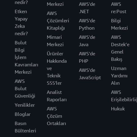
nedir?
Merkezi
AWS'de
AWS
Etken
.NET
re:Post
AWS
Yapay
Çözümleri
AWS'de
Bilgi
Zeka
Kitaplığı
Python
Merkezi
nedir?
Mimari
AWS'de
AWS
Bulut
Merkezi
Java
Destek’e
Bilgi
Genel
Ürünler
AWS'de
İşlem
Bakış
Hakkında
PHP
Kavramları
ve
Uzman
AWS'de
Merkezi
Teknik
Yardımı
JavaScript
AWS
SSS'ler
Alın
Bulut
Analist
AWS
Güvenliği
Raporları
Erişilebilirli
Yenilikler
AWS
Hukuk
Bloglar
Çözüm
Basın
Ortakları
Bültenleri