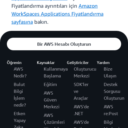
Fiyatlandırma ayrıntıları için
Amazon
WorkSpaces Applications Fiyatlandırma
sayfasına
bakın.
Bir AWS Hesabı Oluşturun
Öğrenin
Kaynaklar
Geliştiriciler
Yardım
AWS
Kullanmaya
Oluşturucu
Bize
Nedir?
Başlama
Merkezi
Ulaşın
Bulut
Eğitim
SDK'ler
Destek
Bilgi
ve
Sorgusu
AWS
İşlem
Araçlar
Oluşturun
Güven
nedir?
Merkezi
AWS'de
AWS
Etken
.NET
re:Post
AWS
Yapay
Çözümleri
AWS'de
Bilgi
Zeka