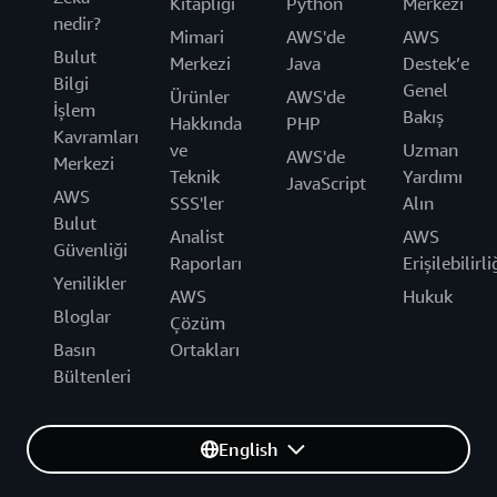
Kitaplığı
Python
Merkezi
nedir?
Mimari
AWS'de
AWS
Bulut
Merkezi
Java
Destek’e
Bilgi
Genel
Ürünler
AWS'de
İşlem
Bakış
Hakkında
PHP
Kavramları
ve
Uzman
AWS'de
Merkezi
Teknik
Yardımı
JavaScript
AWS
SSS'ler
Alın
Bulut
Analist
AWS
Güvenliği
Raporları
Erişilebilirli
Yenilikler
AWS
Hukuk
Bloglar
Çözüm
Basın
Ortakları
Bültenleri
English