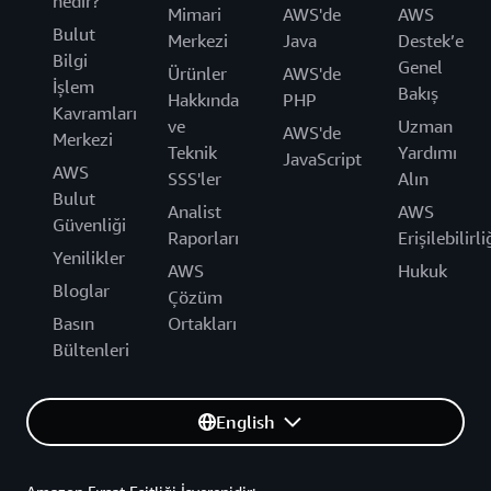
nedir?
Mimari
AWS'de
AWS
Bulut
Merkezi
Java
Destek’e
Bilgi
Genel
Ürünler
AWS'de
İşlem
Bakış
Hakkında
PHP
Kavramları
ve
Uzman
AWS'de
Merkezi
Teknik
Yardımı
JavaScript
AWS
SSS'ler
Alın
Bulut
Analist
AWS
Güvenliği
Raporları
Erişilebilirli
Yenilikler
AWS
Hukuk
Bloglar
Çözüm
Basın
Ortakları
Bültenleri
English