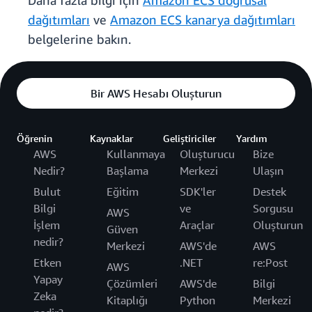
Daha fazla bilgi için
Amazon ECS doğrusal
dağıtımları
ve
Amazon ECS kanarya dağıtımları
belgelerine bakın.
Bir AWS Hesabı Oluşturun
Öğrenin
Kaynaklar
Geliştiriciler
Yardım
AWS
Kullanmaya
Oluşturucu
Bize
Nedir?
Başlama
Merkezi
Ulaşın
Bulut
Eğitim
SDK'ler
Destek
Bilgi
ve
Sorgusu
AWS
İşlem
Araçlar
Oluşturun
Güven
nedir?
Merkezi
AWS'de
AWS
Etken
.NET
re:Post
AWS
Yapay
Çözümleri
AWS'de
Bilgi
Zeka
Kitaplığı
Python
Merkezi