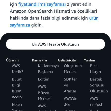
için
fiyatlandırma sayfamızı
ziyaret edin.
Amazon OpenSearch Hizmeti ve özellikleri
hakkında daha fazla bilgi edinmek için
ürün
sayfamıza
gidin.
Bir AWS Hesabı Oluşturun
Öğrenin
Kaynaklar
Geliştiriciler
Yardım
AWS
Kullanmaya
Oluşturucu
Bize
Nedir?
Başlama
Merkezi
Ulaşın
Bulut
Eğitim
SDK'ler
Destek
Bilgi
ve
Sorgusu
AWS
İşlem
Araçlar
Oluşturun
Güven
nedir?
Merkezi
AWS'de
AWS
Etken
.NET
re:Post
AWS
Yapay