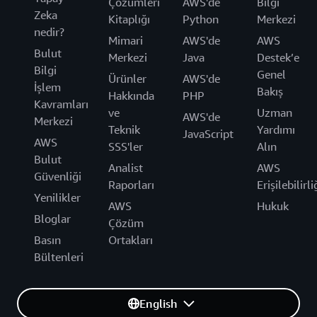
Çözümleri
AWS'de
Bilgi
Zeka
Kitaplığı
Python
Merkezi
nedir?
Mimari
AWS'de
AWS
Bulut
Merkezi
Java
Destek’e
Bilgi
Genel
Ürünler
AWS'de
İşlem
Bakış
Hakkında
PHP
Kavramları
ve
Uzman
AWS'de
Merkezi
Teknik
Yardımı
JavaScript
AWS
SSS'ler
Alın
Bulut
Analist
AWS
Güvenliği
Raporları
Erişilebilirli
Yenilikler
AWS
Hukuk
Bloglar
Çözüm
Basın
Ortakları
Bültenleri
English