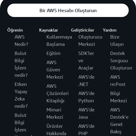
Bir AWS Hesabı Oluşturun
Öğrenin
Kaynaklar
Geliştiriciler
Yardım
AWS
Kullanmaya
Oluşturucu
Bize
Nedir?
Başlama
Merkezi
Ulaşın
Bulut
Eğitim
SDK'ler
Destek
Bilgi
ve
Sorgusu
AWS
İşlem
Araçlar
Oluşturun
Güven
nedir?
Merkezi
AWS'de
AWS
Etken
.NET
re:Post
AWS
Yapay
Çözümleri
AWS'de
Bilgi
Zeka
Kitaplığı
Python
Merkezi
nedir?
Mimari
AWS'de
AWS
Bulut
Merkezi
Java
Destek’e
Bilgi
Genel
Ürünler
AWS'de
İşlem
Bakış
Hakkında
PHP