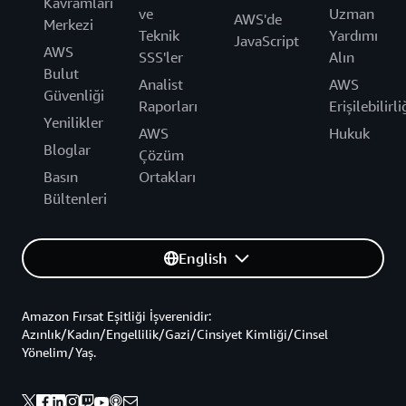
Kavramları
ve
Uzman
AWS'de
Merkezi
Teknik
Yardımı
JavaScript
AWS
SSS'ler
Alın
Bulut
Analist
AWS
Güvenliği
Raporları
Erişilebilirli
Yenilikler
AWS
Hukuk
Bloglar
Çözüm
Basın
Ortakları
Bültenleri
English
Amazon Fırsat Eşitliği İşverenidir:
Azınlık/Kadın/Engellilik/Gazi/Cinsiyet Kimliği/Cinsel
Yönelim/Yaş.