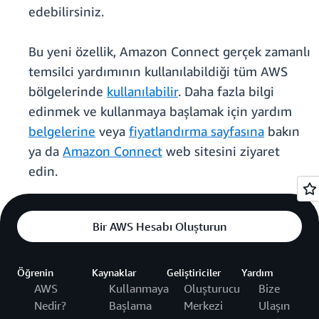
edebilirsiniz.
Bu yeni özellik, Amazon Connect gerçek zamanlı
temsilci yardımının kullanılabildiği tüm AWS
bölgelerinde
kullanılabilir
. Daha fazla bilgi
edinmek ve kullanmaya başlamak için yardım
belgelerine
veya
fiyatlandırma sayfasına
bakın
ya da
Amazon Connect
web sitesini ziyaret
edin.
Bir AWS Hesabı Oluşturun
Öğrenin
Kaynaklar
Geliştiriciler
Yardım
AWS
Kullanmaya
Oluşturucu
Bize
Nedir?
Başlama
Merkezi
Ulaşın