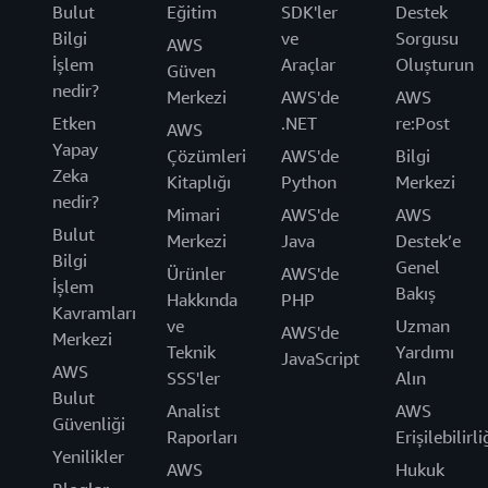
Bulut
Eğitim
SDK'ler
Destek
Bilgi
ve
Sorgusu
AWS
İşlem
Araçlar
Oluşturun
Güven
nedir?
Merkezi
AWS'de
AWS
Etken
.NET
re:Post
AWS
Yapay
Çözümleri
AWS'de
Bilgi
Zeka
Kitaplığı
Python
Merkezi
nedir?
Mimari
AWS'de
AWS
Bulut
Merkezi
Java
Destek’e
Bilgi
Genel
Ürünler
AWS'de
İşlem
Bakış
Hakkında
PHP
Kavramları
ve
Uzman
AWS'de
Merkezi
Teknik
Yardımı
JavaScript
AWS
SSS'ler
Alın
Bulut
Analist
AWS
Güvenliği
Raporları
Erişilebilirli
Yenilikler
AWS
Hukuk