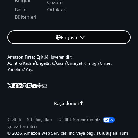
Bloglar
Çözüm
Basın
Ortakları
Bültenleri
English
Amazon Fırsat Eşitliği İşverenidir:
Azınlık/Kadın/Engellilik/Gazi/Cinsiyet Kimliği/Cinsel
Yönelim/Yaş.
Başa dönün
Gizlilik
Site koşulları
Gizlilik Seçenekleriniz
Çerez Tercihleri
© 2026, Amazon Web Services, Inc. veya bağlı kuruluşları. Tüm