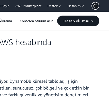
 ulaşın
AWS Marketplace
Destek
Hesabım
Hesap oluşturun
Arama
Konsolda oturum açın
 AWS hesabında
r. DynamoDB küresel tablolar, ,iş için
ilen, sunucusuz, çok bölgeli ve çok etkin bir
k ve farklı güvenlik ve yönetişim denetimleri