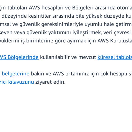
in tabloları AWS hesapları ve Bölgeleri arasında otomati
üzeyinde kesintiler sırasında bile yüksek düzeyde kul
umsal ve güvenlik gereksinimleriyle uyumlu hale getirm
mseyen veya güvenlik yalıtımını iyileştirmek, veri çevr
lerini iş birimlerine göre ayırmak için AWS Kuruluşlar'
WS Bölgelerinde
kullanılabilir ve mevcut
küresel tablol
 belgelerine
bakın ve AWS ortamınız için çok hesaplı st
rici kılavuzunu
ziyaret edin.