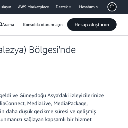
 ulaşın
AWS Marketplace
Destek
Hesabım
Hesap oluşturun
Arama
Konsolda oturum açın
lezya) Bölgesi'nde
 geldi ve Güneydoğu Asya'daki izleyicilerinize
MediaConnect, MediaLive, MediaPackage,
in daha düşük gecikme süresi ve gelişmiş
 sunmanızı sağlayan kapsamlı bir hizmet