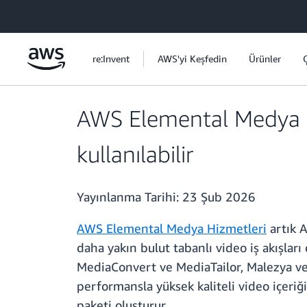
Ana İçeriğe Atla
re:Invent
AWS'yi Keşfedin
Ürünler
AWS Elemental Medya Hi
kullanılabilir
Yayınlanma Tarihi:
23 Şub 2026
AWS Elemental Medya Hizmetleri
artık A
daha yakın bulut tabanlı video iş akışla
MediaConvert ve MediaTailor, Malezya ve
performansla yüksek kaliteli video içeri
paketi oluşturur.