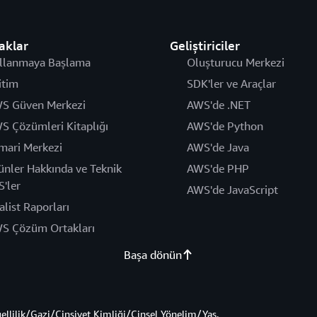
aklar
Geliştiriciler
llanmaya Başlama
Oluşturucu Merkezi
itim
SDK'ler ve Araçlar
S Güven Merkezi
AWS'de .NET
S Çözümleri Kitaplığı
AWS'de Python
mari Merkezi
AWS'de Java
ünler Hakkında ve Teknik
AWS'de PHP
S'ler
AWS'de JavaScript
alist Raporları
S Çözüm Ortakları
Başa dönün
gellilik/Gazi/Cinsiyet Kimliği/Cinsel Yönelim/Yaş.