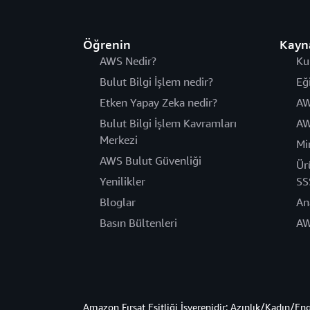
Öğrenin
Kayn
AWS Nedir?
Ku
Bulut Bilgi İşlem nedir?
Eğ
Etken Yapay Zeka nedir?
AW
Bulut Bilgi İşlem Kavramları
AW
Merkezi
Mi
AWS Bulut Güvenliği
Ür
Yenilikler
SS
Bloglar
An
Basın Bültenleri
AW
Amazon Fırsat Eşitliği İşverenidir: Azınlık/Kadın/En