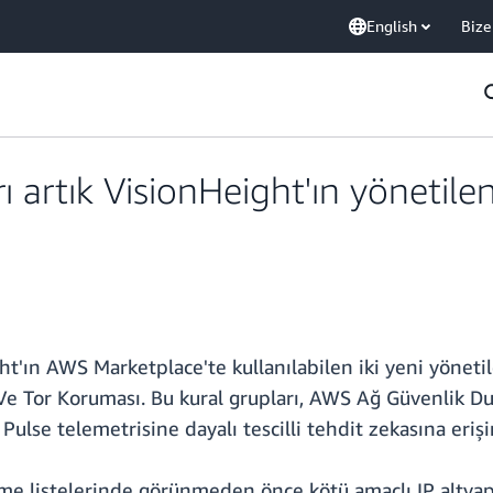
English
Bize
artık VisionHeight'ın yönetilen 
t'ın AWS Marketplace'te kullanılabilen iki yeni yönetil
Ve Tor Koruması. Bu kural grupları, AWS Ağ Güvenlik Duva
ulse telemetrisine dayalı tescilli tehdit zekasına erişi
me listelerinde görünmeden önce kötü amaçlı IP altyapıs