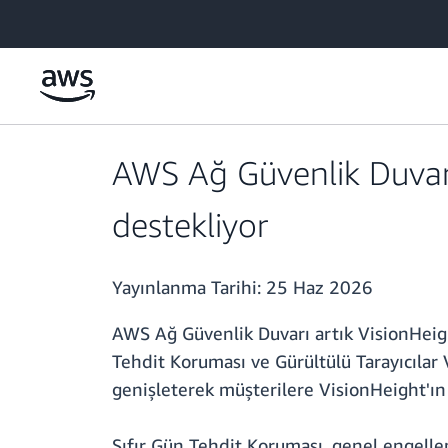
Ana İçeriğe Atla
AWS Ağ Güvenlik Duvarı 
destekliyor
Yayınlanma Tarihi:
25 Haz 2026
AWS Ağ Güvenlik Duvarı artık VisionHeigh
Tehdit Koruması ve Gürültülü Tarayıcılar 
genişleterek müşterilere VisionHeight'ın P
Sıfır Gün Tehdit Koruması, genel engelle