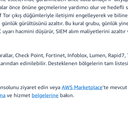
alar önce önüne geçmelerine yardımcı olur ve hedefli sald
f Tor çıkış düğümleriyle iletişimi engelleyerek ve bili
rı günlük gürültüsünü azaltır. Bu kural grubu, günlük y
uyarı hacmini düşürür, SIEM alım maliyetlerini azaltır v
rallar, Check Point, Fortinet, Infoblox, Lumen, Rapid7
arından edinilebilir. Desteklenen bölgelerin tam listes
onsolunu ziyaret edin veya
AWS Marketplace
'te mevcut 
ına
ve hizmet
belgelerine
bakın.