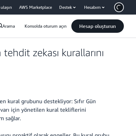
 ulaşın
AWS Marketplace
Destek
Hesabım
Hesap oluşturun
Arama
Konsolda oturum açın
tehdit zekası kurallarını
en kural grubunu destekliyor: Sıfır Gün
rı için yönetilen kural tekliflerini
m sağlar.
ını proaktif olarak engeller. Bu kural grubu,