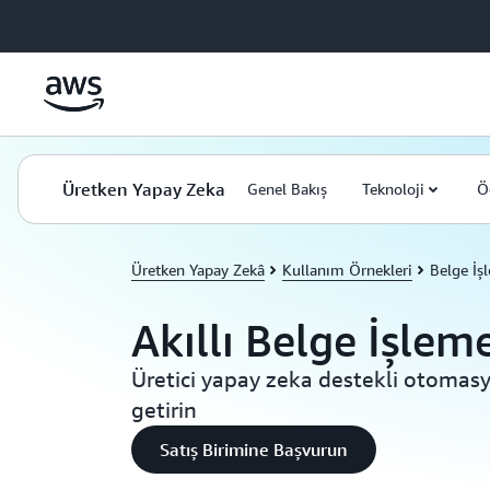
Ana İçeriğe Atla
Üretken Yapay Zeka
Genel Bakış
Teknoloji
Ö
Üretken Yapay Zekâ
Kullanım Örnekleri
Belge İş
Akıllı Belge İşlem
Üretici yapay zeka destekli otomasy
getirin
Satış Birimine Başvurun