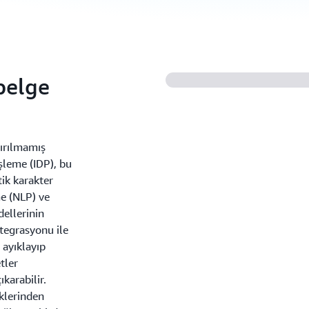
 belge
dırılmamış
İşleme (IDP), bu
tik karakter
me (NLP) ve
ellerinin
ntegrasyonu ile
 ayıklayıp
tler
ıkarabilir.
iklerinden