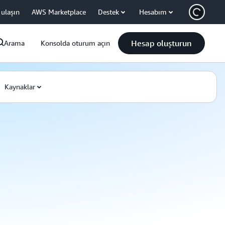
 ulaşın
AWS Marketplace
Destek
Hesabım
Hesap oluşturun
Arama
Konsolda oturum açın
Kaynaklar