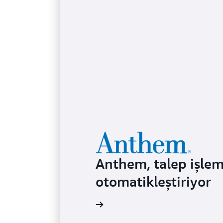
Anthem, talep işlem
otomatikleştiriyor
 olay incelemesini okuyun