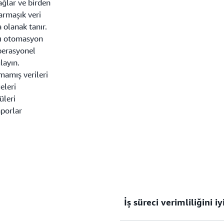
ağlar ve birden
armaşık veri
 olanak tanır.
llı otomasyon
perasyonel
layın.
lmamış verileri
eleri
üleri
aporlar
İş süreci verimliliğini iy