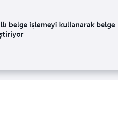
lı belge işlemeyi kullanarak belge
tiriyor
iliği artırıyor ve maliyet tasarrufu