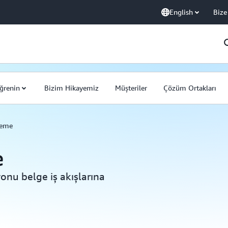
English
Bize
ğrenin
Bizim Hikayemiz
Müşteriler
Çözüm Ortakları
leme
e
onu belge iş akışlarına