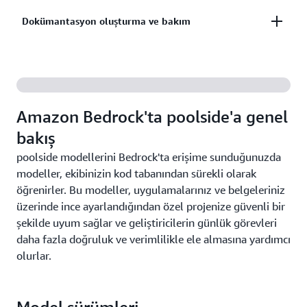
Yalnızca geçerli dosyayı değil, tüm kod tabanınızı
geliştirme hızınızı dönüştürün. Ortak kod için
Dokümantasyon oluşturma ve bakım
anlayan bağlama duyarlı kod önerileri alın.
harcanan zamanı azaltın ve temel iş sorunlarını
çözmeye odaklanın.
Teknik belgeleri oluşturun ve güncelleyin. Kabile
bilgisini projenizle birlikte gelişen erişilebilir
belgelere dönüştürün.
Amazon Bedrock'ta poolside'a genel
bakış
poolside modellerini Bedrock'ta erişime sunduğunuzda
modeller, ekibinizin kod tabanından sürekli olarak
öğrenirler. Bu modeller, uygulamalarınız ve belgeleriniz
üzerinde ince ayarlandığından özel projenize güvenli bir
şekilde uyum sağlar ve geliştiricilerin günlük görevleri
daha fazla doğruluk ve verimlilikle ele almasına yardımcı
olurlar.