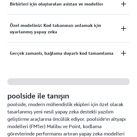
Birbirleri için oluşturulan asistan ve modeller
Büyük ölçekli mühendislik ekiplerine en uygun
Özel modeliniz: Kod tabanınızı anlamak için
deneyimi sunmak için tamamen entegre edilmiştir.
uyarlanmış yapay zeka
Giderek daha alakalı öneriler almak ve kendi özel
Gerçek zamanlı, bağlama duyarlı kod tamamlama
modelinizi geliştirmek için özel kod tabanınızda ve
belgelerinizde poolside modellerinde ince ayar
Proje bağlamınızı anlayan ve daha sonra neye
yapın.
ihtiyacınız olacağını doğru bir şekilde tahmin eden
yapay zeka ile daha hızlı kod yazın.
poolside ile tanışın
poolside, modern mühendislik ekipleri için özel olarak
tasarlanmış yeni nesil yapay zeka destekli yazılım
geliştirme araçlarına öncülük ediyor. poolside'ın altyapı
modelleri (FM'ler) Malibu ve Point, kodlama
görevlerinde performansı artıran yapay zeka modelleri