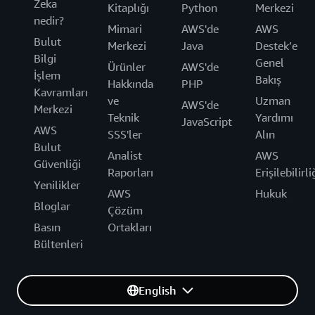
Zeka
Kitaplığı
Python
Merkezi
nedir?
Mimari
AWS'de
AWS
Bulut
Merkezi
Java
Destek’e
Bilgi
Genel
Ürünler
AWS'de
İşlem
Bakış
Hakkında
PHP
Kavramları
ve
Uzman
AWS'de
Merkezi
Teknik
Yardımı
JavaScript
AWS
SSS'ler
Alın
Bulut
Analist
AWS
Güvenliği
Raporları
Erişilebilirli
Yenilikler
AWS
Hukuk
Bloglar
Çözüm
Basın
Ortakları
Bültenleri
English