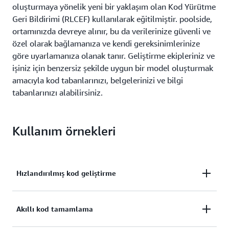
oluşturmaya yönelik yeni bir yaklaşım olan Kod Yürütme
Geri Bildirimi (RLCEF) kullanılarak eğitilmiştir. poolside,
ortamınızda devreye alınır, bu da verilerinize güvenli ve
özel olarak bağlamanıza ve kendi gereksinimlerinize
göre uyarlamanıza olanak tanır. Geliştirme ekipleriniz ve
işiniz için benzersiz şekilde uygun bir model oluşturmak
amacıyla kod tabanlarınızı, belgelerinizi ve bilgi
tabanlarınızı alabilirsiniz.
Kullanım örnekleri
Hızlandırılmış kod geliştirme
Üretime hazır kod blokları yazan, karmaşık
Akıllı kod tamamlama
gereksinimleri anlayan ve gerçek zamanlı olarak
optimize edilmiş çözümler öneren yapay zeka ile