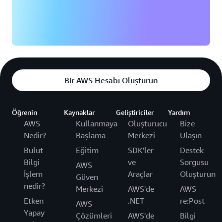
Bir AWS Hesabı Oluşturun
Öğrenin
Kaynaklar
Geliştiriciler
Yardım
AWS
Kullanmaya
Oluşturucu
Bize
Nedir?
Başlama
Merkezi
Ulaşın
Bulut
Eğitim
SDK'ler
Destek
Bilgi
ve
Sorgusu
AWS
İşlem
Araçlar
Oluşturun
Güven
nedir?
Merkezi
AWS'de
AWS
Etken
.NET
re:Post
AWS
Yapay
Çözümleri
AWS'de
Bilgi