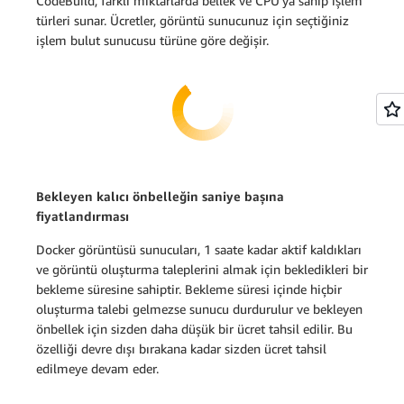
CodeBuild, farklı miktarlarda bellek ve CPU'ya sahip işlem
türleri sunar. Ücretler, görüntü sunucunuz için seçtiğiniz
işlem bulut sunucusu türüne göre değişir.
Bekleyen kalıcı önbelleğin saniye başına
fiyatlandırması
Docker görüntüsü sunucuları, 1 saate kadar aktif kaldıkları
ve görüntü oluşturma taleplerini almak için bekledikleri bir
bekleme süresine sahiptir. Bekleme süresi içinde hiçbir
oluşturma talebi gelmezse sunucu durdurulur ve bekleyen
önbellek için sizden daha düşük bir ücret tahsil edilir. Bu
özelliği devre dışı bırakana kadar sizden ücret tahsil
edilmeye devam eder.