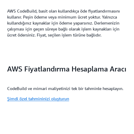
AWS CodeBuild, basit olan kullandıkça öde fiyatlandırmasını
kullanır. Peşin ödeme veya minimum ücret yoktur. Yalnızca
kullandığınız kaynaklar için ödeme yaparsınız. Derlemenizin
çalışması için geçen süreye bağlı olarak işlem kaynakları için
ücret ödersiniz. Fiyat, seçilen işlem türüne bağlıdır.
AWS Fiyatlandırma Hesaplama Aracı
CodeBuild ve mimari maliyetinizi tek bir tahminle hesaplayın.
Şimdi özel tahmininizi oluşturun