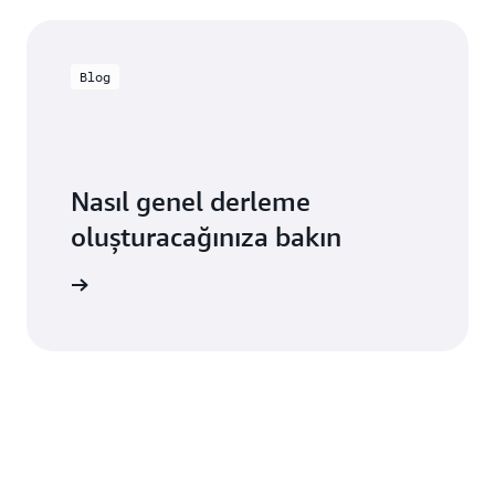
Blog
Nasıl genel derleme
oluşturacağınıza bakın
u okuyun