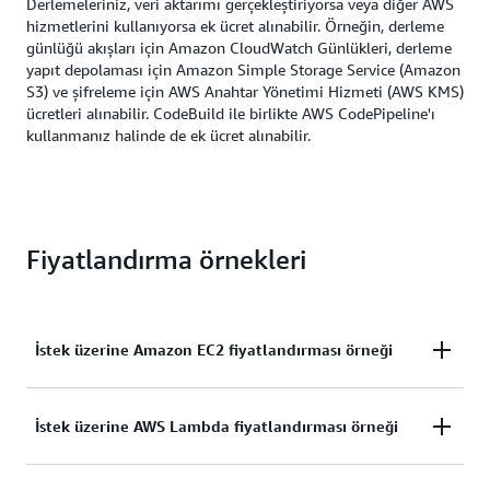
Derlemeleriniz, veri aktarımı gerçekleştiriyorsa veya diğer AWS
hizmetlerini kullanıyorsa ek ücret alınabilir. Örneğin, derleme
günlüğü akışları için Amazon CloudWatch Günlükleri, derleme
yapıt depolaması için Amazon Simple Storage Service (Amazon
S3) ve şifreleme için AWS Anahtar Yönetimi Hizmeti (AWS KMS)
ücretleri alınabilir. CodeBuild ile birlikte AWS CodePipeline'ı
kullanmanız halinde de ek ücret alınabilir.
Fiyatlandırma örnekleri
İstek üzerine Amazon EC2 fiyatlandırması örneği
Her derlemenin 5 dakika çalıştığı
İstek üzerine AWS Lambda fiyatlandırması örneği
build.general1.small kullanarak her ay 100 derleme
çalıştırırsanız ödeyeceğiniz ücret şu şekilde