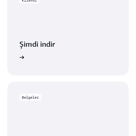
Kılavuz
Şimdi indir
unu indir
Belgeler