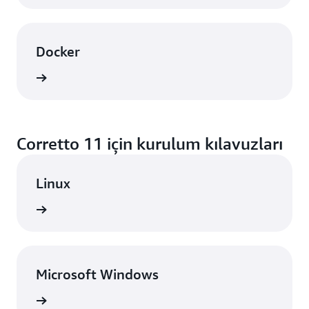
Docker
örünüm
Corretto 11 için kurulum kılavuzları
Linux
örünüm
Microsoft Windows
örünüm