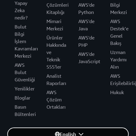
Yapay
Çözümleri
AWS'de
Bilgi
Zeka
Kitaplığı
Python
Merkezi
nedir?
Mimari
AWS'de
AWS
Bulut
Merkezi
Java
Destek’e
Bilgi
Genel
Ürünler
AWS'de
İşlem
Bakış
Hakkında
PHP
Kavramları
ve
Uzman
AWS'de
Merkezi
Teknik
Yardımı
JavaScript
AWS
SSS'ler
Alın
Bulut
Analist
AWS
Güvenliği
Raporları
Erişilebilirli
Yenilikler
AWS
Hukuk
Bloglar
Çözüm
Basın
Ortakları
Bültenleri
English