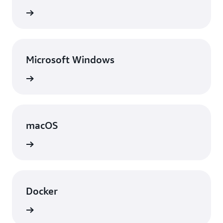
örünüm
Microsoft Windows
örünüm
macOS
örünüm
Docker
örünüm