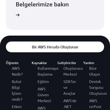
Belgelerimize bakın
gi edinin
Bir AWS Hesabı Oluşturun
Öğrenin
Kaynaklar
Geliştiriciler
Yardım
AWS
Kullanmaya
Oluşturucu
Bize
Nedir?
Başlama
Merkezi
Ulaşın
Bulut
Eğitim
SDK'ler
Destek
Bilgi
ve
Sorgusu
AWS
İşlem
Araçlar
Oluşturun
Güven
nedir?
Merkezi
AWS'de
AWS
Etken
.NET
re:Post
AWS