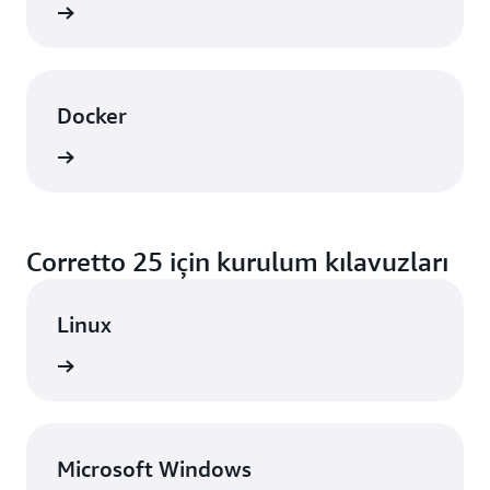
örünüm
Docker
örünüm
Corretto 25 için kurulum kılavuzları
Linux
örünüm
Microsoft Windows