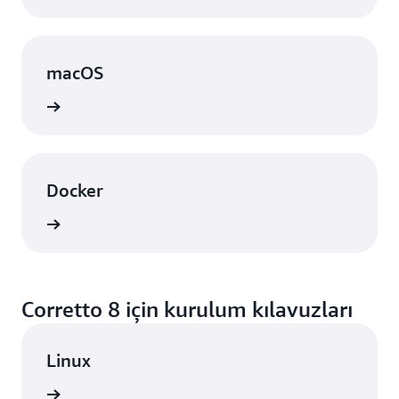
macOS
örünüm
Docker
örünüm
Corretto 8 için kurulum kılavuzları
Linux
örünüm