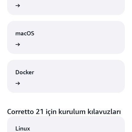
örünüm
macOS
örünüm
Docker
örünüm
Corretto 21 için kurulum kılavuzları
Linux