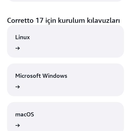
Corretto 17 için kurulum kılavuzları
Linux
örünüm
Microsoft Windows
örünüm
macOS
örünüm