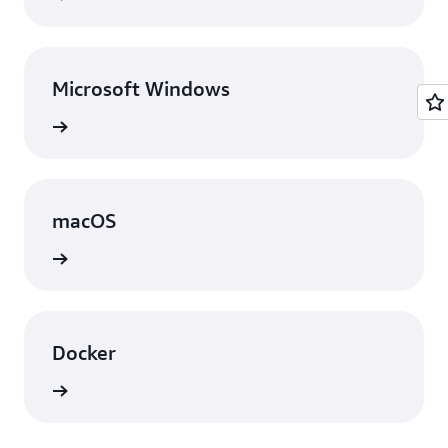
Microsoft Windows
örünüm
macOS
örünüm
Docker
örünüm