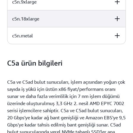
c5n.9xlarge
vCPU
Bellek (GiB)
Bulut Sunucusu
8
21
Yalnızca EBS
Geçici Diski (GB
c5n.18xlarge
vCPU
Bellek (GiB)
Bulut Sunucusu
16
42
Yalnızca EBS
Geçici Diski (GB
c5n.metal
vCPU
Bellek (GiB)
Bulut Sunucusu
36
96
Yalnızca EBS
Geçici Diski (GB
vCPU
Bellek (GiB)
Bulut Sunucusu
72
192
Yalnızca EBS
Geçici Diski (GB
C5a ürün bilgileri
72
192
Yalnızca EBS
C5a ve C5ad bulut sunucuları, işlem açısından yoğun çok
sayıda iş yükü için üstün x86 fiyat/performans oranı
sunar ve daha fazla verimlilik için 7 nm işlem düğümü
üzerinde oluşturulmuş 3,3 GHz 2. nesil AMD EPYC 7002
serisi işlemcilere sahiptir. C5a ve C5ad bulut sunucuları,
20 Gbps'ye kadar ağ bant genişliği ve Amazon EBS'ye 9,5
Gbps'ye kadar tahsis edilmiş bant genişliği sunar. C5ad
bulut sunucularında yerel NVMe tabanlı SSD'ler ana