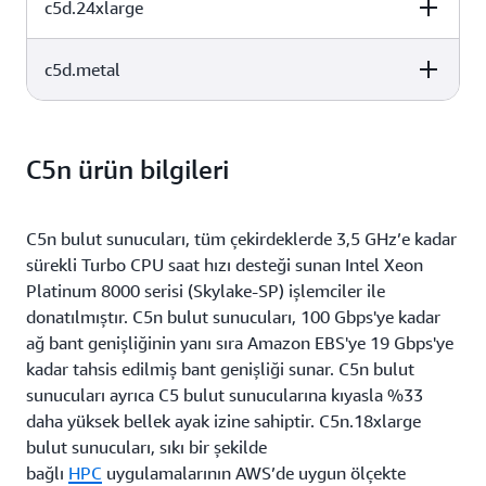
c5d.24xlarge
vCPU
Bellek (GiB)
Bulut Sunucusu
2 x 900 NVMe
Geçici Diski (GB
48
96
SSD
c5d.metal
vCPU
Bellek (GiB)
Bulut Sunucusu
2 x 900 NVMe
Geçici Diski (GB
72
144
SSD
vCPU
Bellek (GiB)
Bulut Sunucusu
4 x 900 NVMe
Geçici Diski (GB
96
192
C5n ürün bilgileri
SSD
4 x 900 NVMe
96
192
SSD
C5n bulut sunucuları, tüm çekirdeklerde 3,5 GHz’e kadar
sürekli Turbo CPU saat hızı desteği sunan Intel Xeon
Platinum 8000 serisi (Skylake-SP) işlemciler ile
donatılmıştır. C5n bulut sunucuları, 100 Gbps'ye kadar
ağ bant genişliğinin yanı sıra Amazon EBS'ye 19 Gbps'ye
kadar tahsis edilmiş bant genişliği sunar. C5n bulut
sunucuları ayrıca C5 bulut sunucularına kıyasla %33
daha yüksek bellek ayak izine sahiptir. C5n.18xlarge
bulut sunucuları, sıkı bir şekilde
bağlı
HPC
uygulamalarının AWS’de uygun ölçekte