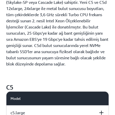
(Skylake-SP veya Cascade Lake) sahiptir. Yeni C5 ve C5d
uygundur.
destekleyen C5 bulut sunucuları, önceki nesil C4
12xlarge, 24xlarge ile metal bulut sunucusu boyutları,
bulut sunucularına kıyasla her döngüde çekirdek
tüm çekirdeklerde 3,6 GHz sürekli Turbo CPU frekans
başına 2 kata kadar daha fazla FLOPS sunar. C5 ve
desteği sunan 2. nesil Intel Xeon Ölçeklenebilir
C5d 12xlarge, 24xlarge ile metal bulut sunucusu
İşlemciler (Cascade Lake) ile donatılmıştır. Bu bulut
boyutları, Vektör Sinir Ağı Talimatlarını'nı (AVX-512
sunucuları, 25 Gbps'ye kadar ağ bant genişliğinin yanı
VNNI*) kullanmayı mümkün kılarak konvolüsyon
sıra Amazon EBS'ye 19 Gbps'ye kadar tahsis edilmiş bant
gibi yaygın makine öğrenimi işlemlerinin
genişliği sunar. C5d bulut sunucularında yerel NVMe
hızlandırılmasına yardımcı olur ve birçok farklı derin
tabanlı SSD'ler ana sunucuya fiziksel olarak bağlıdır ve
öğrenme iş yükünde çıkarım performansını otomatik
bulut sunucusunun yaşam süresine bağlı olacak şekilde
olarak iyileştirir.
blok düzeyinde depolama sağlar.
C5a bulut sunucuları, daha fazla verimlilik için 7 nm
işlem düğümü üzerinde oluşturulmuş 3,3 GHz hıza
C5
ulaşabilen 2. nesil özel
AMD
EPYC 7002 serisi
işlemcilere sahiptir. C5a bulut sunucuları, yüksek
Model
performanslı işleme ve %10 daha düşük maliyet
kombinasyonuyla üstün x86 fiyat-performans oranı
sunar.
c5.large