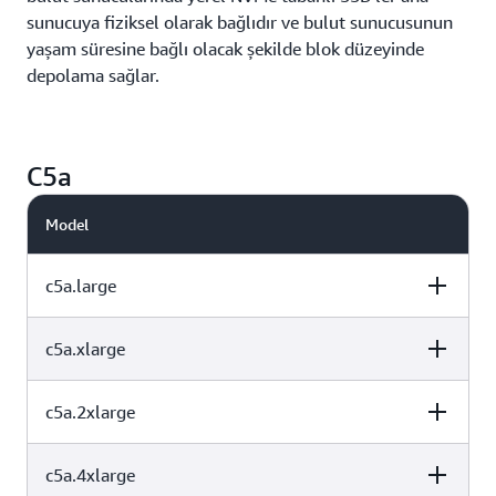
sunucuya fiziksel olarak bağlıdır ve bulut sunucusunun
yaşam süresine bağlı olacak şekilde blok düzeyinde
depolama sağlar.
C5a
Model
c5a.large
c5a.xlarge
vCPU
Bellek (GiB)
Bulut Sunucusu
Geçici Diski (GB
c5a.2xlarge
vCPU
Bellek (GiB)
Bulut Sunucusu
2
4
Yalnızca EBS
Geçici Diski (GB
c5a.4xlarge
vCPU
Bellek (GiB)
Bulut Sunucusu
4
8
Yalnızca EBS