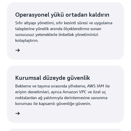
Operasyonel yükü ortadan kaldırın
Sıfır altyapı yönetimi, sıfır kesinti süresi ve uygulama
taleplerine yönelik anında ölçeklendirme sunan
sunucusuz yeteneklerle önbellek yönetiminizi
kolaylaştırın.
i edinin
Kurumsal düzeyde güvenlik
Bekleme ve taşıma sırasında şifreleme, AWS IAM ile
erişim denetimleri, ayrıca Amazon VPC ve özel uç
noktalardan ağ yalıtımıyla derinlemesine savunma
koruması ile kapsamlı güvenliğe güvenin.
i edinin