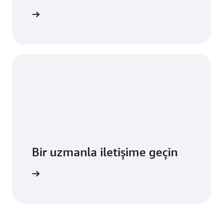
başlayın
Bir uzmanla iletişime geçin
teği alın