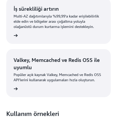
İş sürekliliği artırın
Multi-AZ dağıtımlarıyla %99,99'a kadar erişilebilirlik
elde edin ve bölgeler arası çoğaltma yoluyla
olağanüstü durum kurtarma işlemini destekleyin.
i edinin
Valkey, Memcached ve Redis OSS ile
uyumlu
Popüler açık kaynak Valkey, Memcached ve Redis OSS
API'lerini kullanarak uygulamaları hızla oluşturun.
i edinin
Kullanım örnekleri