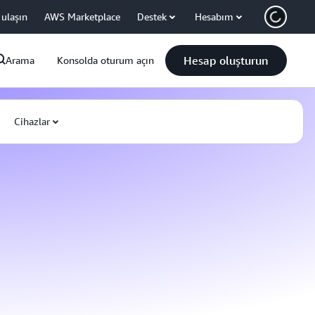
 ulaşın
AWS Marketplace
Destek
Hesabım
Hesap oluşturun
Arama
Konsolda oturum açın
Cihazlar