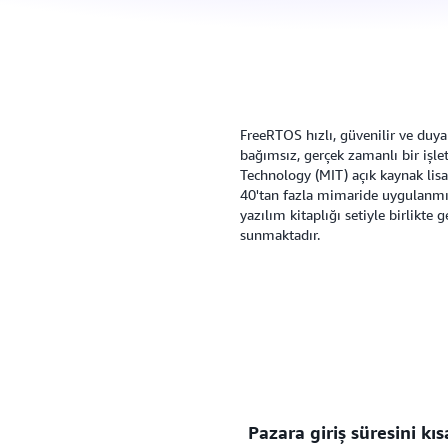
FreeRTOS hızlı, güvenilir ve duyar
bağımsız, gerçek zamanlı bir işle
Technology (MIT) açık kaynak lisa
40'tan fazla mimaride uygulanmış
yazılım kitaplığı setiyle birlikte
sunmaktadır.
Pazara giriş süresini kıs