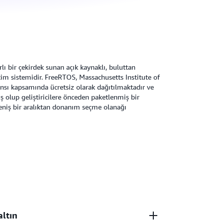
lı bir çekirdek sunan açık kaynaklı, buluttan
tim sistemidir. FreeRTOS, Massachusetts Institute of
nsı kapsamında ücretsiz olarak dağıtılmaktadır ve
 olup geliştiricilere önceden paketlenmiş bir
 geniş bir aralıktan donanım seçme olanağı
altın