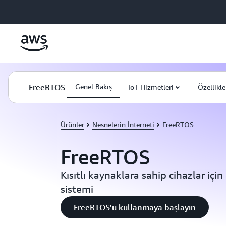
Ana İçeriğe Atla
FreeRTOS
Genel Bakış
IoT Hizmetleri
Özellikle
Ürünler
Nesnelerin İnterneti
FreeRTOS
FreeRTOS
Kısıtlı kaynaklara sahip cihazlar içi
sistemi
FreeRTOS'u kullanmaya başlayın