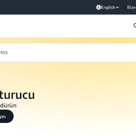
English
Bize
SSS
turucu
rdürün
yın