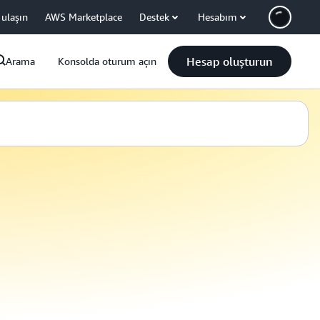
 ulaşın
AWS Marketplace
Destek
Hesabım
Hesap oluşturun
Arama
Konsolda oturum açın