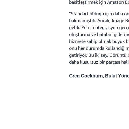
basitleştirmek için Amazon EC
"Standart olduğu için daha ön
bakmamıştık. Ancak, Image Bui
geldi. Yerel entegrasyon ger
oluşturma ve hataları giderme
hizmete sahip olmak büyük bir k
onu her durumda kullandığım
getiriyor. Bu iki şey, Görünt
daha kusursuz bir parçası hali
Greg Cockburn, Bulut Yönet