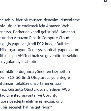
me sahip lider bir müşteri deneyimi düzenleme
knolojisini güçlendirmek için Amazon Web
Genesys, Packer'da kendi geliştirdiği Amazon
attından Amazon Elastic Compute Cloud
 geçiş yaptı ve şimdi EC2 Image Builder
AMI oluşturuyor. Genesys, sabit altyapı tasarım
osu için AMI'leri hızlı ve güvenilir bir şekilde
r uygulamaya sahiptir.
 mümkün olduğunca yönetilen hizmetleri
den, EC2 Görüntü Oluşturucu'yu entegre
ttımızın tekdüze unsurlarını en aza
ruz. Görüntü Oluşturucu'nun diğer AWS
ğladığı entegrasyonlar ve Görüntü
 göre özelleştirebilme esnekliği, onu
ir seçenek haline getiriyor."