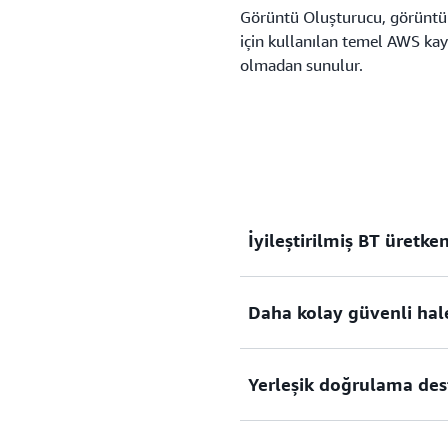
Görüntü Oluşturucu, görüntü
için kullanılan temel AWS kayn
olmadan sunulur.
İyileştirilmiş BT üretken
Daha kolay güvenli hal
Görüntü Oluşturucu; basit b
AWS tarafından sağlanan gü
container görüntülerini he
Yerleşik doğrulama des
önemli derecede azaltır. Im
EC2 Görüntü Oluşturucu, gü
için manuel adımlar gerçe
yalnızca temel bileşenler i
işlem hattınızı oluşturmak
düzeltme ekinin mevcut ol