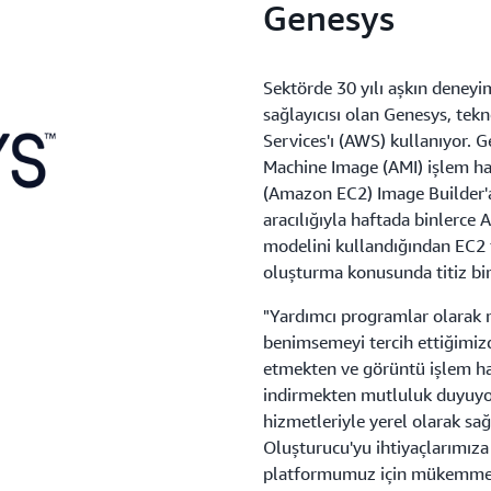
Genesys
Sektörde 30 yılı aşkın deneyi
sağlayıcısı olan Genesys, te
Services'ı (AWS) kullanıyor. 
Machine Image (AMI) işlem h
(Amazon EC2) Image Builder'a
aracılığıyla haftada binlerce 
modelini kullandığından EC2 fil
oluşturma konusunda titiz bi
"Yardımcı programlar olarak
benimsemeyi tercih ettiğimiz
etmekten ve görüntü işlem ha
indirmekten mutluluk duyuyo
hizmetleriyle yerel olarak sa
Oluşturucu'yu ihtiyaçlarımıza
platformumuz için mükemmel b