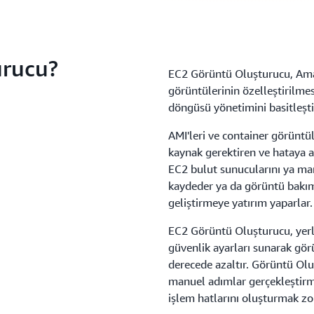
urucu?
EC2 Görüntü Oluşturucu, Ama
görüntülerinin özelleştirilmes
döngüsü yönetimini basitleşti
AMI'leri ve container görünt
kaynak gerektiren ve hataya a
EC2 bulut sunucularını ya man
kaydeder ya da görüntü bakım
geliştirmeye yatırım yaparlar.
EC2 Görüntü Oluşturucu, yer
güvenlik ayarları sunarak gö
derecede azaltır. Görüntü Olu
manuel adımlar gerçekleştir
işlem hatlarını oluşturmak z